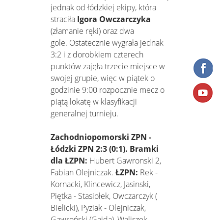
jednak od łódzkiej ekipy, która
straciła
Igora Owczarczyka
(złamanie ręki) oraz dwa
gole. Ostatecznie wygrała jednak
3:2 i z dorobkiem czterech
punktów zajęła trzecie miejsce w
swojej grupie, więc w piątek o
godzinie 9:00 rozpocznie mecz o
piątą lokatę w klasyfikacji
generalnej turnieju.
Zachodniopomorski ZPN -
Łódzki ZPN 2:3 (0:1). Bramki
dla ŁZPN:
Hubert Gawronski 2,
Fabian Olejniczak.
ŁZPN:
Rek -
Kornacki, Klincewicz, Jasinski,
Piętka - Stasiołek, Owczarczyk (
Bielicki), Pyziak - Olejniczak,
Gawroński (Gajda), Waliszek