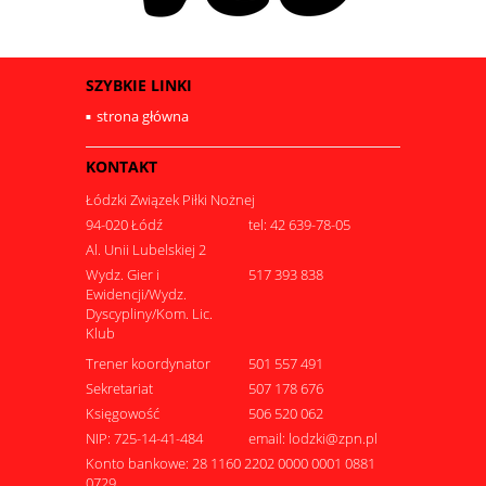
SZYBKIE LINKI
strona główna
KONTAKT
Łódzki Związek Piłki Nożnej
94-020 Łódź
tel: 42 639-78-05
Al. Unii Lubelskiej 2
Wydz. Gier i
517 393 838
Ewidencji/Wydz.
Dyscypliny/Kom. Lic.
Klub
Trener koordynator
501 557 491
Sekretariat
507 178 676
Księgowość
506 520 062
NIP: 725-14-41-484
email: lodzki@zpn.pl
Konto bankowe: 28 1160 2202 0000 0001 0881
0729