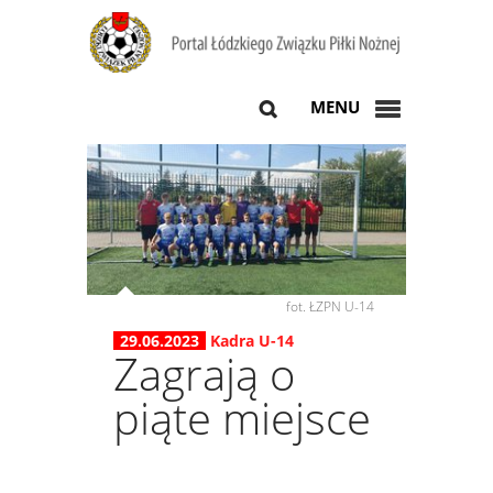
MENU
fot. ŁZPN U-14
29.06.2023
Kadra U-14
Zagrają o
piąte miejsce