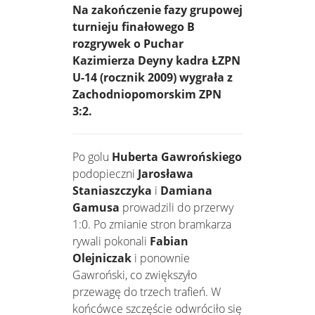
Na zakończenie fazy grupowej
turnieju finałowego B
rozgrywek o Puchar
Kazimierza Deyny kadra ŁZPN
U-14 (rocznik 2009) wygrała z
Zachodniopomorskim ZPN
3:2.
Po golu
Huberta Gawrońskiego
podopieczni
Jarosława
Staniaszczyka
i
Damiana
Gamusa
prowadzili do przerwy
1:0. Po zmianie stron bramkarza
rywali pokonali
Fabian
Olejniczak
i ponownie
Gawroński, co zwiększyło
przewagę do trzech trafień. W
końcówce szczęście odwróciło się