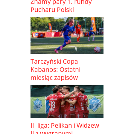
Znamy pary 1. rundy
Pucharu Polski
Tarczyński Copa
Kabanos: Ostatni
miesiąc zapisów
III liga: Pelikan i Widzew
II z wygranymi