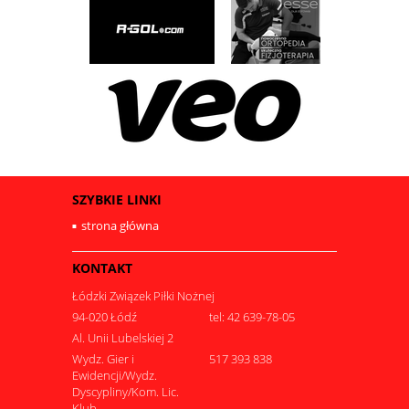
SZYBKIE LINKI
strona główna
KONTAKT
Łódzki Związek Piłki Nożnej
94-020 Łódź
tel: 42 639-78-05
Al. Unii Lubelskiej 2
Wydz. Gier i
517 393 838
Ewidencji/Wydz.
Dyscypliny/Kom. Lic.
Klub