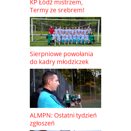
KP Łódź mistrzem,
Termy ze srebrem!
Sierpniowe powołania
do kadry młodziczek
ALMPN: Ostatni tydzień
zgłoszeń