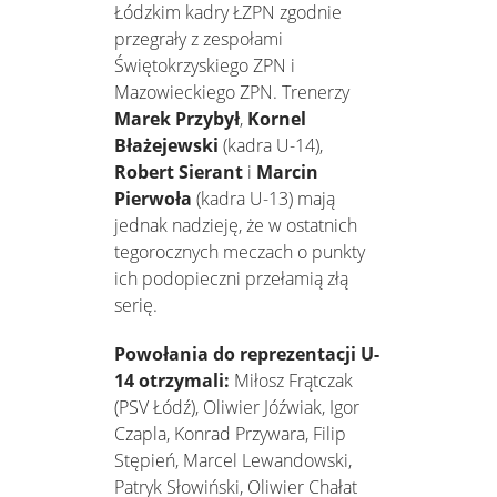
Łódzkim kadry ŁZPN zgodnie
przegrały z zespołami
Świętokrzyskiego ZPN i
Mazowieckiego ZPN. Trenerzy
Marek Przybył
,
Kornel
Błażejewski
(kadra U-14),
Robert Sierant
i
Marcin
Pierwoła
(kadra U-13) mają
jednak nadzieję, że w ostatnich
tegorocznych meczach o punkty
ich podopieczni przełamią złą
serię.
Powołania do reprezentacji U-
14 otrzymali:
Miłosz Frątczak
(PSV Łódź), Oliwier Jóźwiak, Igor
Czapla, Konrad Przywara, Filip
Stępień, Marcel Lewandowski,
Patryk Słowiński, Oliwier Chałat