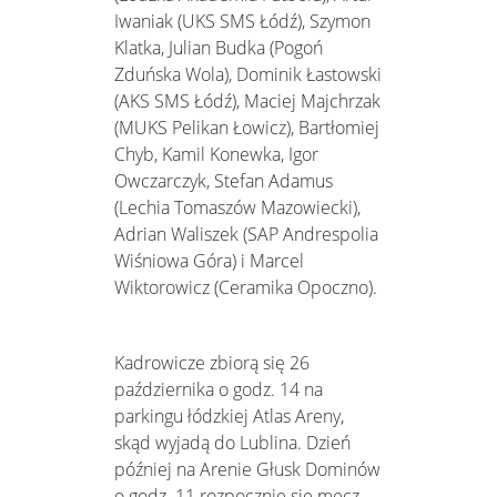
Iwaniak (UKS SMS Łódź), Szymon
Klatka, Julian Budka (Pogoń
Zduńska Wola), Dominik Łastowski
(AKS SMS Łódź), Maciej Majchrzak
(MUKS Pelikan Łowicz), Bartłomiej
Chyb, Kamil Konewka, Igor
Owczarczyk, Stefan Adamus
(Lechia Tomaszów Mazowiecki),
Adrian Waliszek (SAP Andrespolia
Wiśniowa Góra) i Marcel
Wiktorowicz (Ceramika Opoczno).
Kadrowicze zbiorą się 26
października o godz. 14 na
parkingu łódzkiej Atlas Areny,
skąd wyjadą do Lublina. Dzień
później na Arenie Głusk Dominów
o godz. 11 rozpocznie się mecz