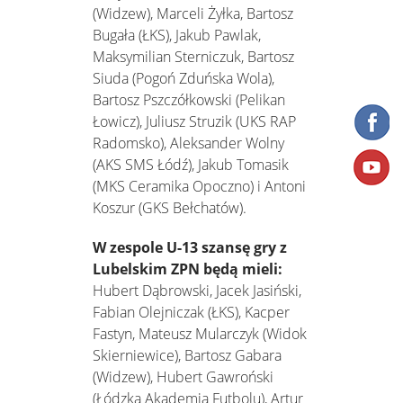
(Widzew), Marceli Żyłka, Bartosz
Bugała (ŁKS), Jakub Pawlak,
Maksymilian Sterniczuk, Bartosz
Siuda (Pogoń Zduńska Wola),
Bartosz Pszczółkowski (Pelikan
Łowicz), Juliusz Struzik (UKS RAP
Radomsko), Aleksander Wolny
(AKS SMS Łódź), Jakub Tomasik
(MKS Ceramika Opoczno) i Antoni
Koszur (GKS Bełchatów).
W zespole U-13 szansę gry z
Lubelskim ZPN będą mieli:
Hubert Dąbrowski, Jacek Jasiński,
Fabian Olejniczak (ŁKS), Kacper
Fastyn, Mateusz Mularczyk (Widok
Skierniewice), Bartosz Gabara
(Widzew), Hubert Gawroński
(Łódzka Akademia Futbolu), Artur