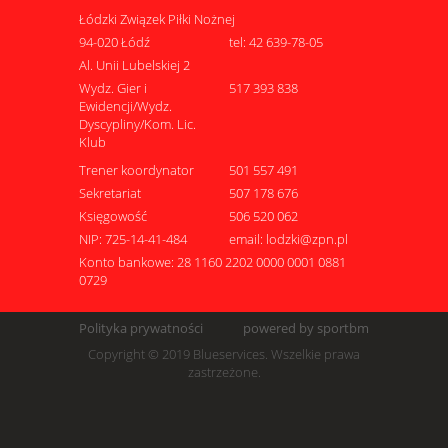
Łódzki Związek Piłki Nożnej
94-020 Łódź
tel: 42 639-78-05
Al. Unii Lubelskiej 2
Wydz. Gier i
517 393 838
Ewidencji/Wydz.
Dyscypliny/Kom. Lic.
Klub
Trener koordynator
501 557 491
Sekretariat
507 178 676
Księgowość
506 520 062
NIP: 725-14-41-484
email: lodzki@zpn.pl
Konto bankowe: 28 1160 2202 0000 0001 0881
0729
Polityka prywatności
powered by sportbm
Copyright © 2019 Blueservices. Wszelkie prawa
zastrzeżone.