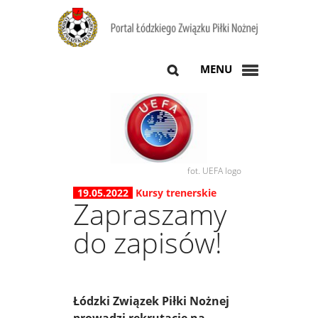
MENU
fot. UEFA logo
19.05.2022
Kursy trenerskie
Zapraszamy
do zapisów!
Łódzki Związek Piłki Nożnej
prowadzi rekrutację na