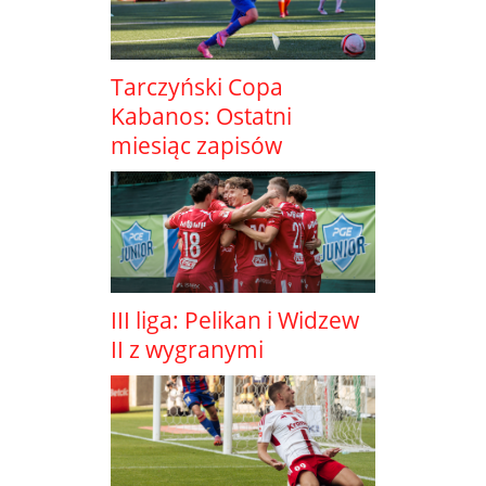
Tarczyński Copa
Kabanos: Ostatni
miesiąc zapisów
III liga: Pelikan i Widzew
II z wygranymi