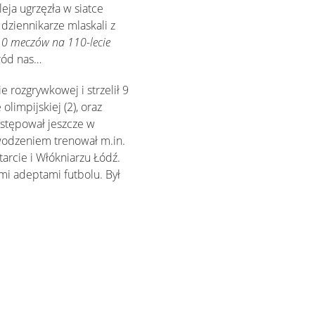
eja ugrzęzła w siatce
dziennikarze mlaskali z
0 meczów na 110-lecie
śród nas…
 rozgrywkowej i strzelił 9
limpijskiej (2), oraz
występował jeszcze w
owodzeniem trenował m.in.
arcie i Włókniarzu Łódź.
mi adeptami futbolu. Był