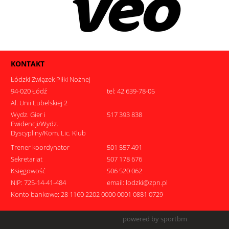
KONTAKT
Łódzki Związek Piłki Nożnej
94-020 Łódź
tel: 42 639-78-05
Al. Unii Lubelskiej 2
Wydz. Gier i
517 393 838
Ewidencji/Wydz.
Dyscypliny/Kom. Lic. Klub
Trener koordynator
501 557 491
Sekretariat
507 178 676
Księgowość
506 520 062
NIP: 725-14-41-484
email: lodzki@zpn.pl
Konto bankowe: 28 1160 2202 0000 0001 0881 0729
powered by sportbm