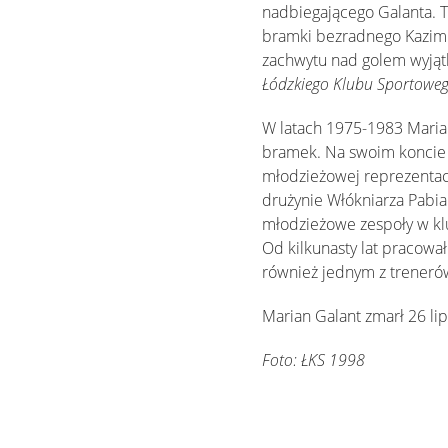
nadbiegającego Galanta. T
bramki bezradnego Kazimie
zachwytu nad golem wyjątk
Łódzkiego Klubu Sportowe
W latach 1975-1983 Marian
bramek. Na swoim koncie mi
młodzieżowej reprezentacji
drużynie Włókniarza Pabia
młodzieżowe zespoły w klu
Od kilkunasty lat pracowa
również jednym z treneró
Marian Galant zmarł 26 lip
Foto: ŁKS 1998