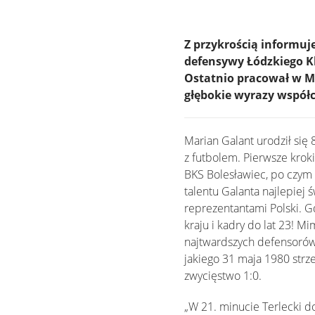
Z przykrością informuj
defensywy Łódzkiego K
Ostatnio pracował w Mi
głębokie wyrazy współcz
Marian Galant urodził się
z futbolem. Pierwsze krok
BKS Bolesławiec, po czym 
talentu Galanta najlepiej
reprezentantami Polski. Gdy
kraju i kadry do lat 23! M
najtwardszych defensorów 
jakiego 31 maja 1980 strz
zwycięstwo 1:0.
„W 21. minucie Terlecki d