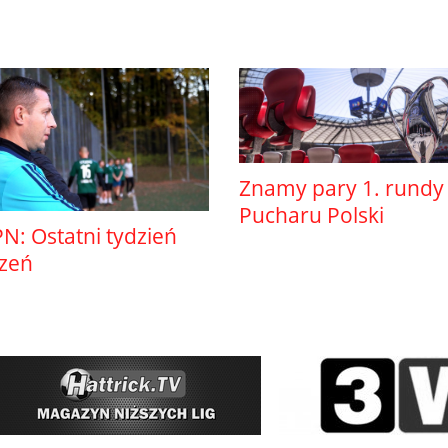
Znamy pary 1. rundy
Pucharu Polski
N: Ostatni tydzień
szeń