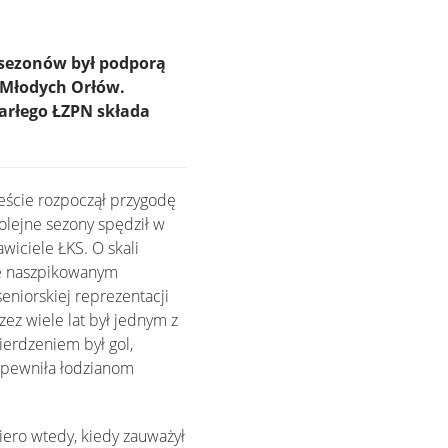
e sezonów był podporą
 Młodych Orłów.
arłego ŁZPN składa
ieście rozpoczął przygodę
olejne sezony spędził w
wiciele ŁKS. O skali
ole naszpikowanym
seniorskiej reprezentacji
zez wiele lat był jednym z
ierdzeniem był gol,
zapewniła łodzianom
iero wtedy, kiedy zauważył