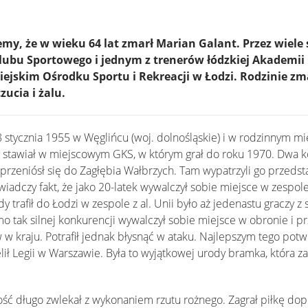
emy, że w wieku 64 lat zmarł Marian Galant. Przez wiel
lubu Sportowego i jednym z trenerów łódzkiej Akademii
ejskim Ośrodku Sportu i Rekreacji w Łodzi. Rodzinie zm
ucia i żalu.
 8 stycznia 1955 w Węglińcu (woj. dolnośląskie) i w rodzinnym m
i stawiał w miejscowym GKS, w którym grał do roku 1970. Dwa k
przeniósł się do Zagłębia Wałbrzych. Tam wypatrzyli go przedsta
 świadczy fakt, że jako 20-latek wywalczył sobie miejsce w zesp
 trafił do Łodzi w zespole z al. Unii było aż jedenastu graczy z 
imo tak silnej konkurencji wywalczył sobie miejsce w obronie i pr
w kraju. Potrafił jednak błysnąć w ataku. Najlepszym tego potw
elił Legii w Warszawie. Była to wyjątkowej urody bramka, która 
ość długo zwlekał z wykonaniem rzutu rożnego. Zagrał piłkę dop