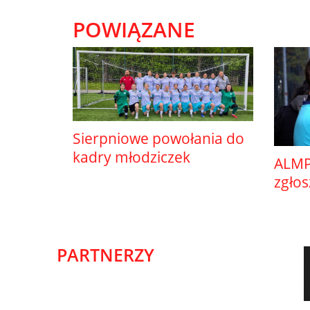
POWIĄZANE
Sierpniowe powołania do
kadry młodziczek
ALMP
zgło
PARTNERZY