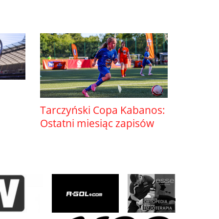
Tarczyński Copa Kabanos:
Ostatni miesiąc zapisów