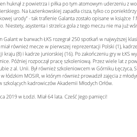
en huknął z powietrza i piłka po tym atomowym uderzeniu z wol
rskiego. Na Łazienkowskiej zapadła cisza, tylko co poniektórzy 
owej urody” - tak trafienie Galanta zostało opisane w książce
11
go
.
Niestety, asystenta i strzelca gola z tego meczu nie ma już w
 Galant w barwach ŁKS rozegrał 250 spotkań w najwyższej klasie
ał również mecze w pierwszej reprezentacji Polski (1), kadrze o
 kraju (8) i kadrze juniorskiej (16). Po zakończeniu gry w ŁKS 
nice. Później rozpoczął pracę szkoleniową. Przez wiele lat z p
bie z al. Unii. Był również szkoleniowcem w Górniku Łęczyca, St
ł w łódzkim MOSiR, w którym również prowadził zajęcia z młody
w szkolących kadrowiczów Akademii Młodych Orłów.
ca 2019 w Łodzi. Miał 64 lata. Cześć Jego pamięci!