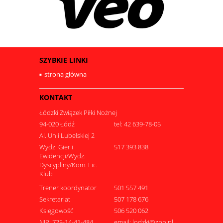
SZYBKIE LINKI
strona główna
KONTAKT
Łódzki Związek Piłki Nożnej
94-020 Łódź
tel: 42 639-78-05
Al. Unii Lubelskiej 2
Wydz. Gier i
517 393 838
Ewidencji/Wydz.
Dyscypliny/Kom. Lic.
Klub
Trener koordynator
501 557 491
Sekretariat
507 178 676
Księgowość
506 520 062
NIP: 725-14-41-484
email: lodzki@zpn.pl