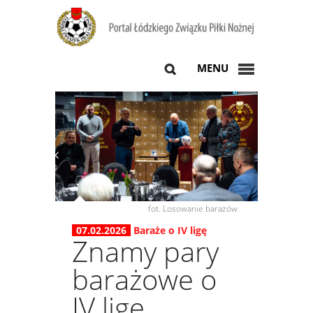
MENU
fot. Losowanie barażów
07.02.2026
Baraże o IV ligę
Znamy pary
barażowe o
IV ligę