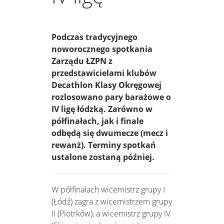
Podczas tradycyjnego
noworocznego spotkania
Zarządu ŁZPN z
przedstawicielami klubów
Decathlon Klasy Okręgowej
rozlosowano pary barażowe o
IV ligę łódzką. Zarówno w
półfinałach, jak i finale
odbędą się dwumecze (mecz i
rewanż). Terminy spotkań
ustalone zostaną później.
W półfinałach wicemistrz grupy I
(Łódź) zagra z wicemistrzem grupy
II (Piotrków), a wicemistrz grupy IV