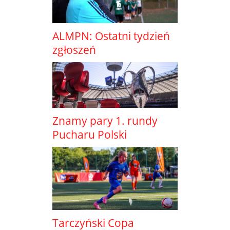
ALMPN: Ostatni tydzień
zgłoszeń
Znamy pary 1. rundy
Pucharu Polski
Tarczyński Copa