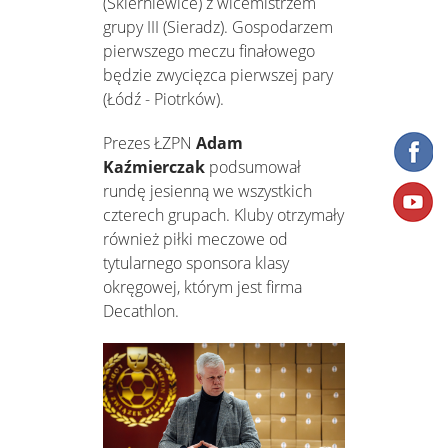
(Skierniewice) z wicemistrzem
grupy III (Sieradz). Gospodarzem
pierwszego meczu finałowego
będzie zwycięzca pierwszej pary
(Łódź - Piotrków).
Prezes ŁZPN
Adam
Kaźmierczak
podsumował
rundę jesienną we wszystkich
czterech grupach. Kluby otrzymały
również piłki meczowe od
tytularnego sponsora klasy
okręgowej, którym jest firma
Decathlon.