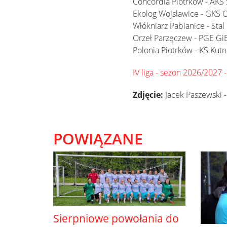
Concordia Piotrków - AKS
Ekolog Wojsławice - GKS 
Włókniarz Pabianice - Sta
Orzeł Parzęczew - PGE Gi
Polonia Piotrków - KS Kut
IV liga - sezon 2026/2027 
Zdjęcie:
Jacek Paszewski 
POWIĄZANE
Sierpniowe powołania do