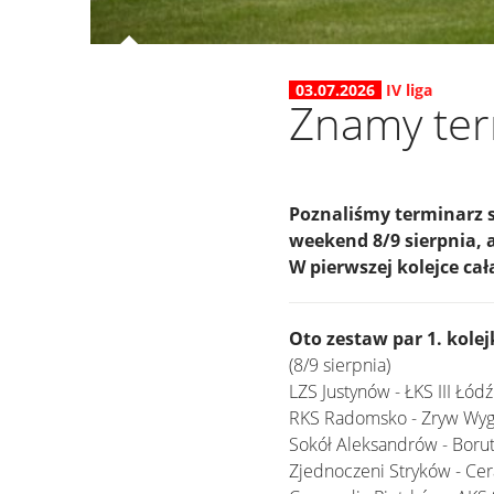
03.07.2026
IV liga
Znamy term
Poznaliśmy terminarz s
weekend 8/9 sierpnia, a
W pierwszej kolejce ca
Oto zestaw par 1. kolej
(8/9 sierpnia)
LZS Justynów - ŁKS III Łódź
RKS Radomsko - Zryw Wy
Sokół Aleksandrów - Borut
Zjednoczeni Stryków - C