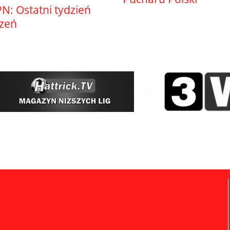
N: Ostatni tydzień
szeń