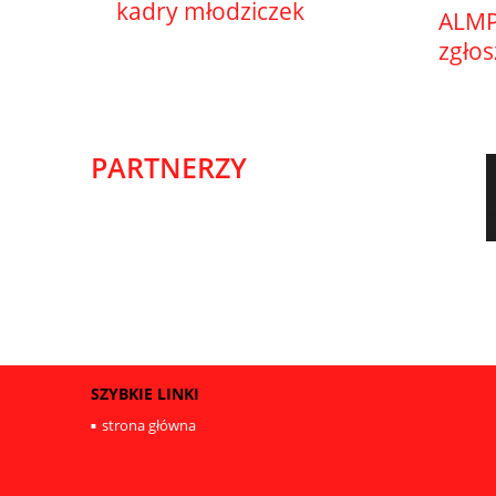
kadry młodziczek
ALMP
zgło
PARTNERZY
SZYBKIE LINKI
strona główna