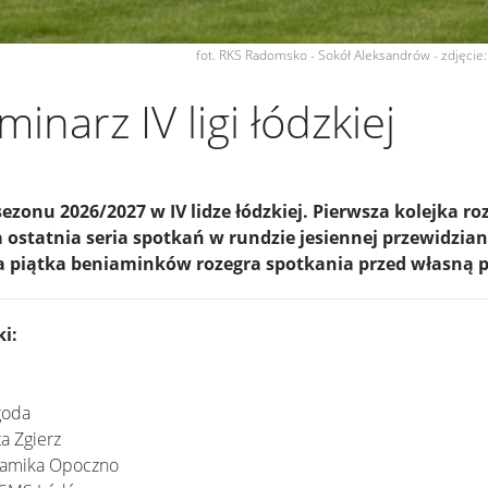
fot. RKS Radomsko - Sokół Aleksandrów - zdjęcie
inarz IV ligi łódzkiej
ezonu 2026/2027 w IV lidze łódzkiej. Pierwsza kolejka r
 ostatnia seria spotkań w rundzie jesiennej przewidziana
ła piątka beniaminków rozegra spotkania przed własną p
ki:
goda
a Zgierz
eramika Opoczno