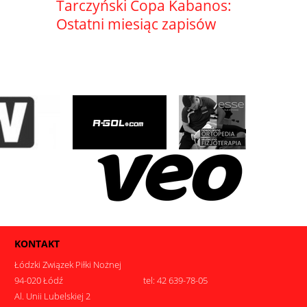
Tarczyński Copa Kabanos:
Ostatni miesiąc zapisów
KONTAKT
Łódzki Związek Piłki Nożnej
94-020 Łódź
tel: 42 639-78-05
Al. Unii Lubelskiej 2