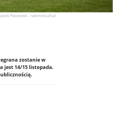
: Jacek Paszewski - radomsko24.pl
ozegrana zostanie w
 jest 14/15 listopada.
ublicznością.