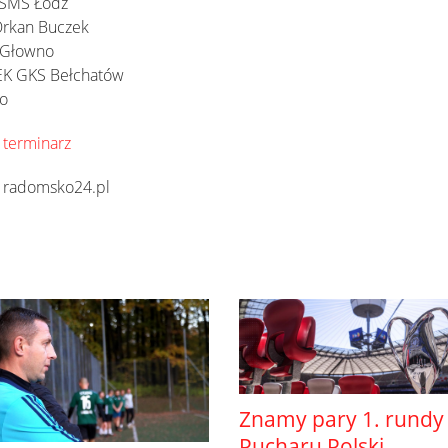
 SMS Łódź
Orkan Buczek
l Głowno
EK GKS Bełchatów
no
- terminarz
- radomsko24.pl
Znamy pary 1. rundy
Pucharu Polski