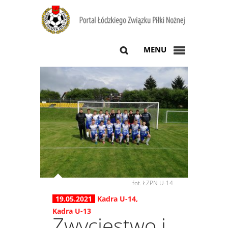
MENU
fot. ŁZPN U-14
19.05.2021
Kadra U-14
,
Kadra U-13
Zwycięstwo i