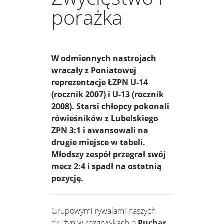
porażka
W odmiennych nastrojach
wracały z Poniatowej
reprezentacje ŁZPN U-14
(rocznik 2007) i U-13 (rocznik
2008). Starsi chłopcy pokonali
rówieśników z Lubelskiego
ZPN 3:1 i awansowali na
drugie miejsce w tabeli.
Młodszy zespół przegrał swój
mecz 2:4 i spadł na ostatnią
pozycję.
Grupowymi rywalami naszych
drużyn w rozgrywkach o
Puchar