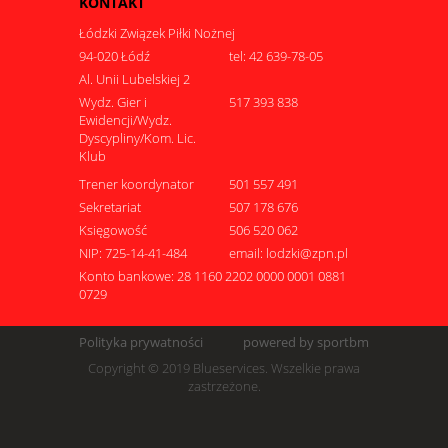
KONTAKT
Łódzki Związek Piłki Nożnej
94-020 Łódź
tel: 42 639-78-05
Al. Unii Lubelskiej 2
Wydz. Gier i
517 393 838
Ewidencji/Wydz.
Dyscypliny/Kom. Lic.
Klub
Trener koordynator
501 557 491
Sekretariat
507 178 676
Księgowość
506 520 062
NIP: 725-14-41-484
email: lodzki@zpn.pl
Konto bankowe: 28 1160 2202 0000 0001 0881
0729
Polityka prywatności
powered by sportbm
Copyright © 2019 Blueservices. Wszelkie prawa
zastrzeżone.