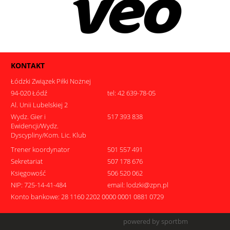
KONTAKT
Łódzki Związek Piłki Nożnej
94-020 Łódź
tel: 42 639-78-05
Al. Unii Lubelskiej 2
Wydz. Gier i
517 393 838
Ewidencji/Wydz.
Dyscypliny/Kom. Lic. Klub
Trener koordynator
501 557 491
Sekretariat
507 178 676
Księgowość
506 520 062
NIP: 725-14-41-484
email: lodzki@zpn.pl
Konto bankowe: 28 1160 2202 0000 0001 0881 0729
powered by sportbm