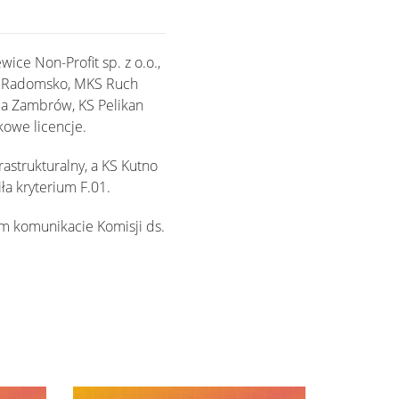
ce Non-Profit sp. z o.o.,
S Radomsko, MKS Ruch
ia Zambrów, KS Pelikan
kowe licencje.
rastrukturalny, a KS Kutno
ła kryterium F.01.
ym komunikacie Komisji ds.