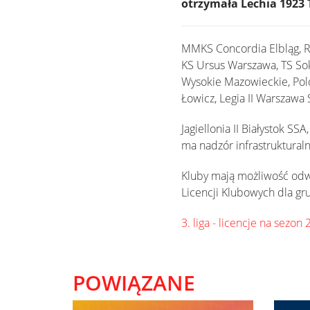
otrzymała Lechia 1923
MMKS Concordia Elbląg, RK
KS Ursus Warszawa, TS S
Wysokie Mazowieckie, Pol
Łowicz, Legia II Warszawa
Jagiellonia II Białystok SS
ma nadzór infrastrukturaln
Kluby mają możliwość odwo
Licencji Klubowych dla grupy
3. liga - licencje na sezo
POWIĄZANE