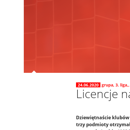
24.06.2020
grupa
,
3. liga,
,
Licencje 
Dziewiętnaście klubów m
trzy podmioty otrzymały