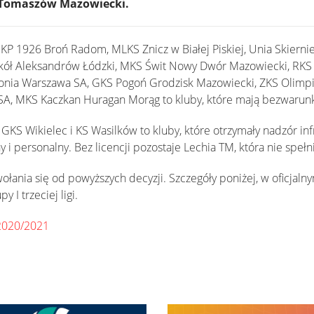
 Tomaszów Mazowiecki.
P 1926 Broń Radom, MLKS Znicz w Białej Piskiej, Unia Skierniewi
okół Aleksandrów Łódzki, MKS Świt Nowy Dwór Mazowiecki, RK
onia Warszawa SA, GKS Pogoń Grodzisk Mazowiecki, ZKS Olimp
 SA, MKS Kaczkan Huragan Morąg to kluby, które mają bezwarun
A, GKS Wikielec i KS Wasilków to kluby, które otrzymały nadzór inf
y i personalny. Bez licencji pozostaje Lechia TM, która nie spełni
łania się od powyższych decyzji. Szczegóły poniżej, w oficjaln
 I trzeciej ligi.
n 2020/2021