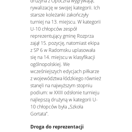
drużyna z Opoczna wygrywając
rywalizację w swojej kategorii. Ich
starsze koleżanki zakończyły
turniej na 13. miejscu. W kategorii
U-10 chłopców zespół
reprezentujący gminę Rozprza
zajął 15. pozycję, natomiast ekipa
z SP 6 w Radomsku uplasowała
się na 14. miejscu w klasyfikacji
ogólnopolskiej. We
wcześniejszych edycjach piłkarze
z województwa łódzkiego również
stanęli na najwyższym stopniu
podium: w XXIII odsłonie turnieju
najlepszą drużyną w kategorii U-
10 chłopców była „Szkoła
Gortata”.
Droga do reprezentacji