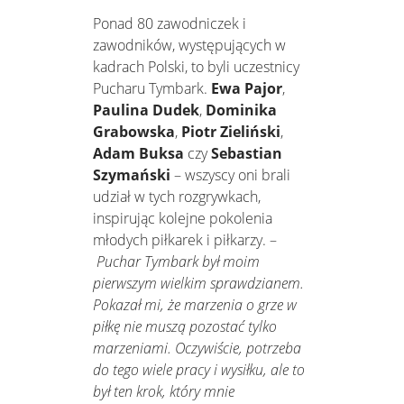
Ponad 80 zawodniczek i
zawodników, występujących w
kadrach Polski, to byli uczestnicy
Pucharu Tymbark.
Ewa Pajor
,
Paulina Dudek
,
Dominika
Grabowska
,
Piotr Zieliński
,
Adam Buksa
czy
Sebastian
Szymański
– wszyscy oni brali
udział w tych rozgrywkach,
inspirując kolejne pokolenia
młodych piłkarek i piłkarzy. –
Puchar Tymbark był moim
pierwszym wielkim sprawdzianem.
Pokazał mi, że marzenia o grze w
piłkę nie muszą pozostać tylko
marzeniami. Oczywiście, potrzeba
do tego wiele pracy i wysiłku, ale to
był ten krok, który mnie