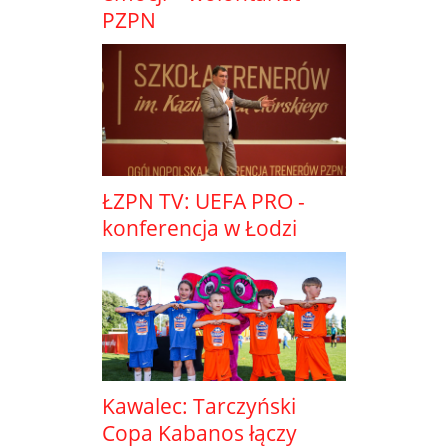
PZPN
ŁZPN TV: UEFA PRO -
konferencja w Łodzi
Kawalec: Tarczyński
Copa Kabanos łączy