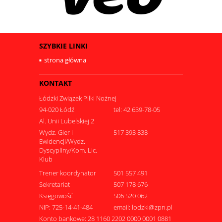
SZYBKIE LINKI
strona główna
KONTAKT
Łódzki Związek Piłki Nożnej
94-020 Łódź
tel: 42 639-78-05
Al. Unii Lubelskiej 2
Wydz. Gier i
517 393 838
Ewidencji/Wydz.
Dyscypliny/Kom. Lic.
Klub
Trener koordynator
501 557 491
Sekretariat
507 178 676
Księgowość
506 520 062
NIP: 725-14-41-484
email: lodzki@zpn.pl
Konto bankowe: 28 1160 2202 0000 0001 0881