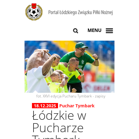
MENU
fot. XXVI edycja Pucharu Tymbark - zapisy
18.12.2025
Puchar Tymbark
Łódzkie w
Pucharze