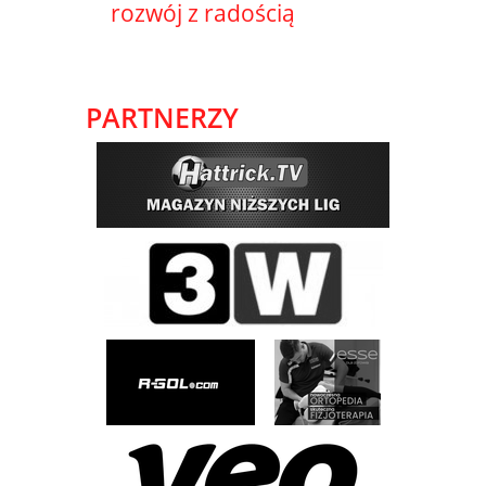
rozwój z radością
PARTNERZY