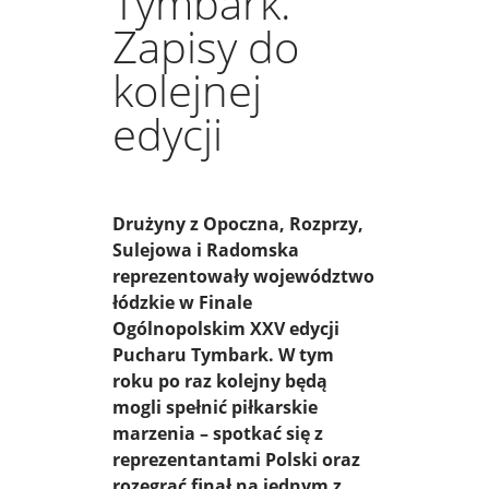
Tymbark.
Zapisy do
kolejnej
edycji
Drużyny z Opoczna, Rozprzy,
Sulejowa i Radomska
reprezentowały województwo
łódzkie w Finale
Ogólnopolskim XXV edycji
Pucharu Tymbark. W tym
roku po raz kolejny będą
mogli spełnić piłkarskie
marzenia – spotkać się z
reprezentantami Polski oraz
rozegrać finał na jednym z