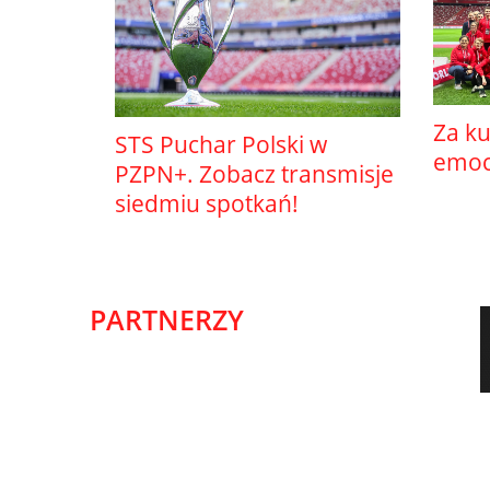
Za ku
STS Puchar Polski w
emocj
PZPN+. Zobacz transmisje
siedmiu spotkań!
PARTNERZY