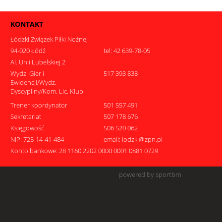
KONTAKT
Łódzki Związek Piłki Nożnej
94-020 Łódź
tel: 42 639-78-05
Al. Unii Lubelskiej 2
Wydz. Gier i
517 393 838
Ewidencji/Wydz.
Dyscypliny/Kom. Lic. Klub
Trener koordynator
501 557 491
Sekretariat
507 178 676
Księgowość
506 520 062
NIP: 725-14-41-484
email: lodzki@zpn.pl
Konto bankowe: 28 1160 2202 0000 0001 0881 0729
powered by sportbm