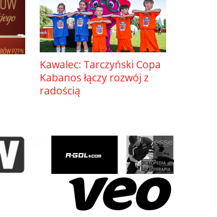
Kawalec: Tarczyński Copa
Kabanos łączy rozwój z
radością