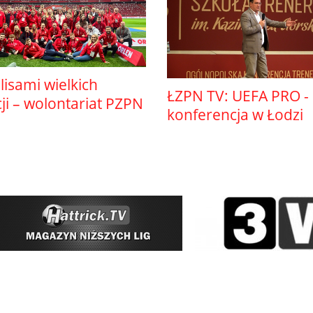
lisami wielkich
ŁZPN TV: UEFA PRO -
i – wolontariat PZPN
konferencja w Łodzi