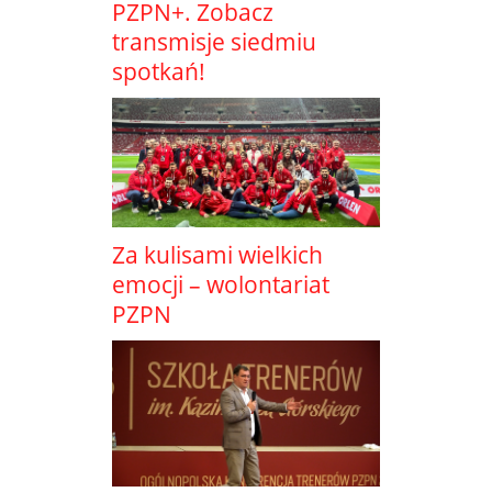
PZPN+. Zobacz
transmisje siedmiu
spotkań!
Za kulisami wielkich
emocji – wolontariat
PZPN