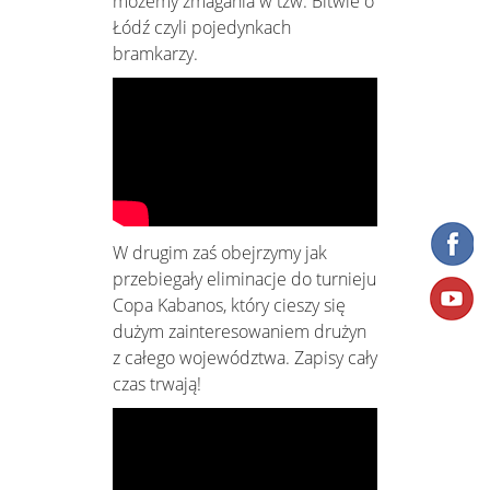
możemy zmagania w tzw. Bitwie o
Łódź czyli pojedynkach
bramkarzy.
W drugim zaś obejrzymy jak
przebiegały eliminacje do turnieju
Copa Kabanos, który cieszy się
dużym zainteresowaniem drużyn
z całego województwa. Zapisy cały
czas trwają!