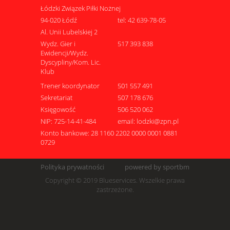
Łódzki Związek Piłki Nożnej
94-020 Łódź
tel: 42 639-78-05
Al. Unii Lubelskiej 2
Wydz. Gier i
517 393 838
Ewidencji/Wydz.
Dyscypliny/Kom. Lic.
Klub
Trener koordynator
501 557 491
Sekretariat
507 178 676
Księgowość
506 520 062
NIP: 725-14-41-484
email: lodzki@zpn.pl
Konto bankowe: 28 1160 2202 0000 0001 0881
0729
Polityka prywatności
powered by sportbm
Copyright © 2019 Blueservices. Wszelkie prawa
zastrzeżone.