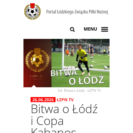
MENU
fot. Bitwa o Łódź - ŁZPN TV
26.06.2026
ŁZPN TV
Bitwa o Łódź
i Copa
Kabanos