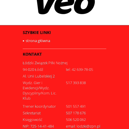
SZYBKIE LINKI
strona główna
KONTAKT
Łódzki Związek Piłki Nożnej
94-020 Łódź
tel: 42 639-78-05
Al. Unii Lubelskiej 2
Wydz. Gier i
517 393 838
Ewidencji/Wydz.
Dyscypliny/Kom. Lic.
Klub
Trener koordynator
501 557 491
Sekretariat
507 178 676
Księgowość
506 520 062
NIP: 725-14-41-484
email: lodzki@zpn.pl