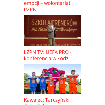
emocji – wolontariat
PZPN
ŁZPN TV: UEFA PRO -
konferencja w Łodzi
Kawalec: Tarczyński