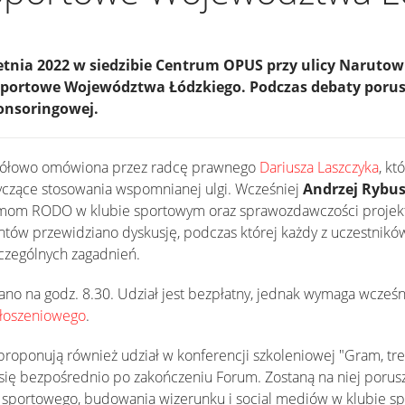
tnia 2022 w siedzibie Centrum OPUS przy ulicy Narutowi
m Sportowe Województwa Łódzkiego. Podczas debaty poru
ponsoringowej.
zegółowo omówiona przez radcę prawnego
Dariusza Laszczyka
, kt
tyczące stosowania wspomnianej ulgi. Wcześniej
Andrzej Rybus
mom RODO w klubie sportowym oraz sprawozdawczości projekt
ntów przewidziano dyskusję, podczas której każdy z uczestnikó
czególnych zagadnień.
o na godz. 8.30. Udział jest bezpłatny, jednak wymaga wcześnie
głoszeniowego
.
roponują również udział w konferencji szkoleniowej "Gram, tre
 się bezpośrednio po zakończeniu Forum. Zostaną na niej poru
u sportowego, budowania wizerunku i social mediów w klubie s