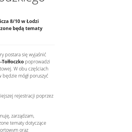
cza 8/10 w Łodzi
szone będą tematy
óry postara się wyjaśnić
-Tołłoczko
poprowadzi
owej. W obu częściach
w będzie mógł poruszyć
jszej rejestracji poprzez
nuję, zarządzam,
szone tematy dotyczące
portowym oraz