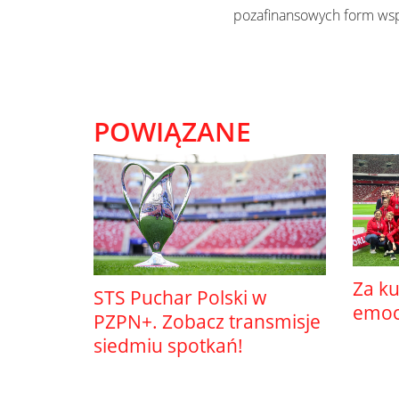
pozafinansowych form wspó
POWIĄZANE
Za ku
STS Puchar Polski w
emocj
PZPN+. Zobacz transmisje
siedmiu spotkań!