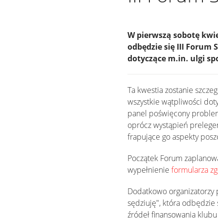
W pierwszą sobotę kwie
odbędzie się III Foru
dotyczące m.in. ulgi s
Ta kwestia zostanie szc
wszystkie wątpliwości do
panel poświęcony proble
oprócz wystąpień prelege
frapujące go aspekty posz
Początek Forum zaplanowan
wypełnienie
formularza z
Dodatkowo organizatorzy p
sędziuję", która odbędzie
źródeł finansowania klub