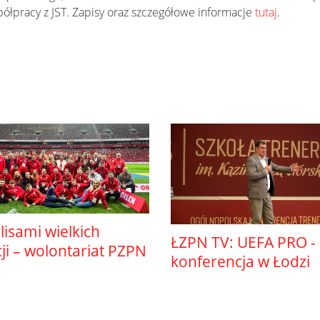
łpracy z JST. Zapisy oraz szczegółowe informacje
tutaj
.
lisami wielkich
ŁZPN TV: UEFA PRO -
i – wolontariat PZPN
konferencja w Łodzi