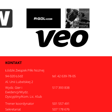
KONTAKT
Łódzki Związek Piłki Nożnej
94-020 Łódź
tel: 42 639-78-05
Al. Unii Lubelskiej 2
Wydz. Gier i
517 393 838
Ewidencji/Wydz.
Dyscypliny/Kom. Lic. Klub
Trener koordynator
501 557 491
Sekretariat
507 178 676