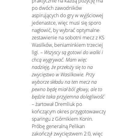
praktycznie na każdą pozycję ma
po dwóch zawodników
aspirujących do gry w wyjściowej
jedenastce, więc musi się sporo
nagłowić, by wybrać optymalne
zestawienie na sobotni mecz z KS
Wasilków, beniaminkiem trzeciej
ligi.
– Wszyscy są gotowi do walki i
chcą wygrywać. Mam więc
nadzieję, że przełoży się to na
zwycięstwo w Wasilkowie. Przy
wyborze składu na ten mecz na
pewno będę miał ból głowy, ale to
będzie taka przyjemna dolegliwość
–
żartował Dremliuk po
kończącym okres przygotowawczy
sparingu z Górnikiem Konin.
Próbę generalną Pelikan
zakończył zwycięstwem 2:0, więc