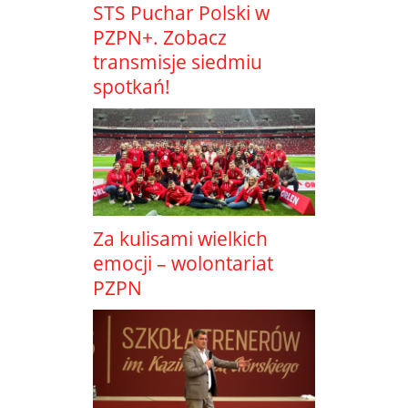
STS Puchar Polski w
PZPN+. Zobacz
transmisje siedmiu
spotkań!
Za kulisami wielkich
emocji – wolontariat
PZPN