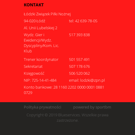
KONTAKT
Łódzki Związek Piłki Nożnej
94-020 Łódź
tel: 42 639-78-05
Al. Unii Lubelskiej 2
Wydz. Gier i
517 393 838
Ewidencji/Wydz.
Dyscypliny/Kom. Lic.
Klub
Trener koordynator
501 557 491
Sekretariat
507 178 676
Księgowość
506 520 062
NIP: 725-14-41-484
email: lodzki@zpn.pl
Konto bankowe: 28 1160 2202 0000 0001 0881
0729
Polityka prywatności
powered by sportbm
Copyright © 2019 Blueservices. Wszelkie prawa
zastrzeżone.