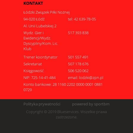
KONTAKT
Łódzki Związek Piłki Nożnej
94-020 Łódź
tel: 42 639-78-05
Al. Unii Lubelskiej 2
Wydz. Gier i
517 393 838
Ewidencji/Wydz.
Dyscypliny/Kom. Lic.
Klub
Trener koordynator
501 557 491
Sekretariat
507 178 676
Księgowość
506 520 062
NIP: 725-14-41-484
email: lodzki@zpn.pl
Konto bankowe: 28 1160 2202 0000 0001 0881
0729
Polityka prywatności
powered by sportbm
Copyright © 2019 Blueservices. Wszelkie prawa
zastrzeżone.