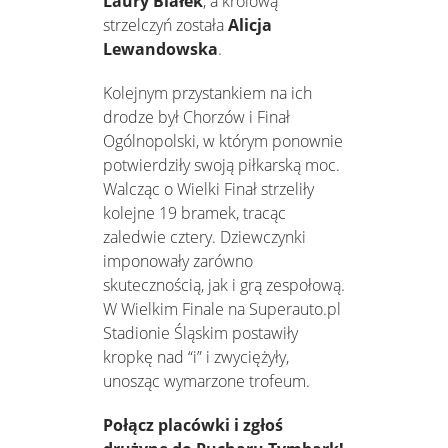
Laury Białek
, a królową
strzelczyń została
Alicja
Lewandowska
.
Kolejnym przystankiem na ich
drodze był Chorzów i Finał
Ogólnopolski, w którym ponownie
potwierdziły swoją piłkarską moc.
Walcząc o Wielki Finał strzeliły
kolejne 19 bramek, tracąc
zaledwie cztery. Dziewczynki
imponowały zarówno
skutecznością, jak i grą zespołową.
W Wielkim Finale na Superauto.pl
Stadionie Śląskim postawiły
kropkę nad “i” i zwyciężyły,
unosząc wymarzone trofeum.
Połącz placówki i zgłoś