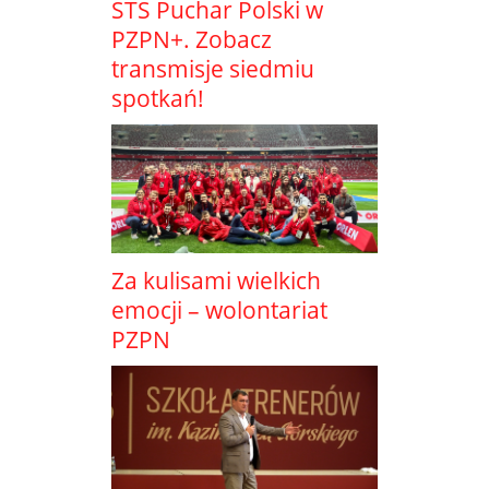
STS Puchar Polski w
PZPN+. Zobacz
transmisje siedmiu
spotkań!
Za kulisami wielkich
emocji – wolontariat
PZPN