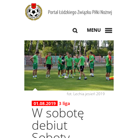
MENU
fot. Lechia jesień 2019
01.08.2019
3 liga
W sobotę
debiut
Soboty