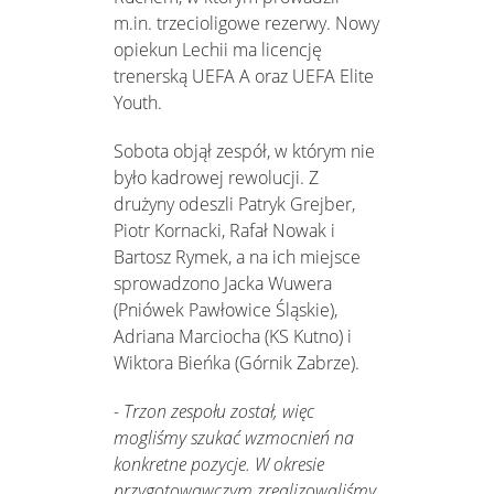
m.in. trzecioligowe rezerwy. Nowy
opiekun Lechii ma licencję
trenerską UEFA A oraz UEFA Elite
Youth.
Sobota objął zespół, w którym nie
było kadrowej rewolucji. Z
drużyny odeszli Patryk Grejber,
Piotr Kornacki, Rafał Nowak i
Bartosz Rymek, a na ich miejsce
sprowadzono Jacka Wuwera
(Pniówek Pawłowice Śląskie),
Adriana Marciocha (KS Kutno) i
Wiktora Bieńka (Górnik Zabrze).
- Trzon zespołu został, więc
mogliśmy szukać wzmocnień na
konkretne pozycje. W okresie
przygotowawczym zrealizowaliśmy