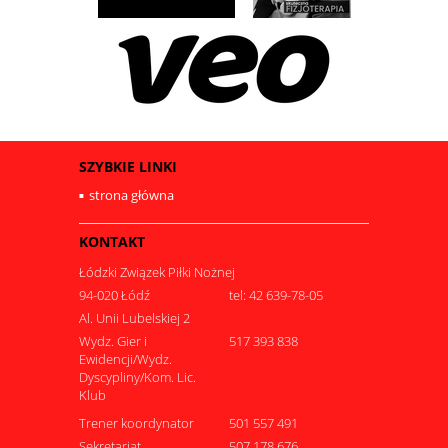
SZYBKIE LINKI
strona główna
KONTAKT
Łódzki Związek Piłki Nożnej
94-020 Łódź
tel: 42 639-78-05
Al. Unii Lubelskiej 2
Wydz. Gier i
517 393 838
Ewidencji/Wydz.
Dyscypliny/Kom. Lic.
Klub
Trener koordynator
501 557 491
Sekretariat
507 178 676