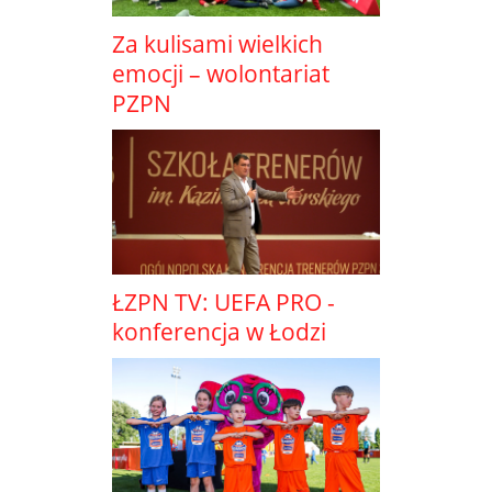
Za kulisami wielkich
emocji – wolontariat
PZPN
ŁZPN TV: UEFA PRO -
konferencja w Łodzi