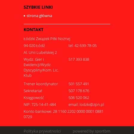
SZYBKIE LINKI
strona główna
KONTAKT
Łódzki Związek Piłki Nożnej
94-020 Łódź
tel: 42 639-78-05
Al. Unii Lubelskiej 2
Wydz. Gier i
517 393 838
Ewidencji/Wydz.
Dyscypliny/Kom. Lic.
Klub
Trener koordynator
501 557 491
Sekretariat
507 178 676
Księgowość
506 520 062
NIP: 725-14-41-484
email: lodzki@zpn.pl
Konto bankowe: 28 1160 2202 0000 0001 0881
0729
Polityka prywatności
powered by sportbm