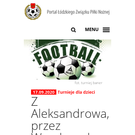
MENU
fot. turniej baner
17.09.2020
Turnieje dla dzieci
Z
Aleksandrowa,
przez