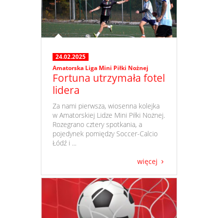
24.02.2025
Amatorska Liga Mini Piłki Nożnej
Fortuna utrzymała fotel
lidera
​ Za nami pierwsza, wiosenna kolejka
w Amatorskiej Lidze Mini Piłki Nożnej.
Rozegrano cztery spotkania, a
pojedynek pomiędzy Soccer-Calcio
Łódź i ...
więcej