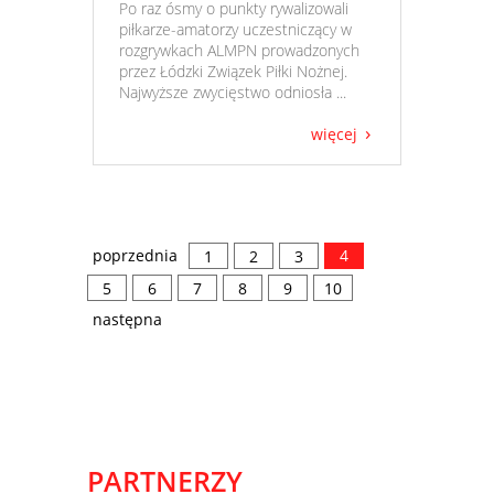
​ Po raz ósmy o punkty rywalizowali
piłkarze-amatorzy uczestniczący w
rozgrywkach ALMPN prowadzonych
przez Łódzki Związek Piłki Nożnej.
Najwyższe zwycięstwo odniosła ...
więcej
poprzednia
4
1
2
3
5
6
7
8
9
10
następna
PARTNERZY