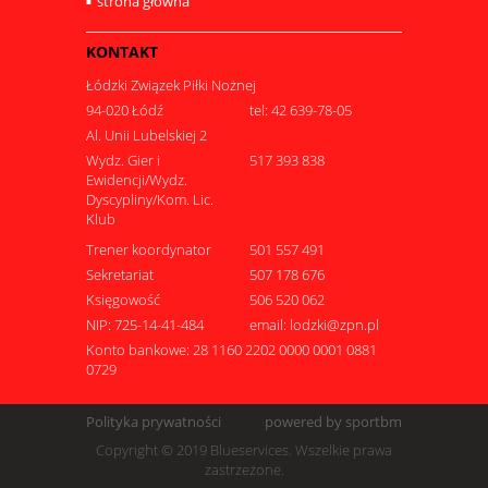
strona główna
KONTAKT
Łódzki Związek Piłki Nożnej
94-020 Łódź
tel: 42 639-78-05
Al. Unii Lubelskiej 2
Wydz. Gier i
517 393 838
Ewidencji/Wydz.
Dyscypliny/Kom. Lic.
Klub
Trener koordynator
501 557 491
Sekretariat
507 178 676
Księgowość
506 520 062
NIP: 725-14-41-484
email: lodzki@zpn.pl
Konto bankowe: 28 1160 2202 0000 0001 0881
0729
Polityka prywatności
powered by sportbm
Copyright © 2019 Blueservices. Wszelkie prawa
zastrzeżone.