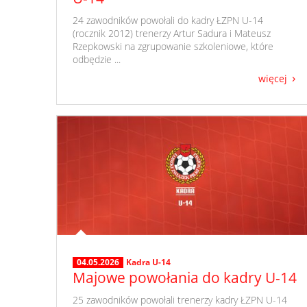
​ 24 zawodników powołali do kadry ŁZPN U-14
(rocznik 2012) trenerzy Artur Sadura i Mateusz
Rzepkowski na zgrupowanie szkoleniowe, które
odbędzie ...
więcej
04.05.2026
Kadra U-14
Majowe powołania do kadry U-14
​ 25 zawodników powołali trenerzy kadry ŁZPN U-14