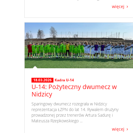
więcej
18.03.2026
Kadra U-14
U-14: Pożyteczny dwumecz w
Nidzicy
​ Sparingowy dwumecz rozegrała w Nidzicy
reprezentacja ŁZPN do lat 14. Rywalem drużyny
prowadzonej przez trenerów Artura Sadurę i
Mateusza Rzepkowskiego ...
więcej