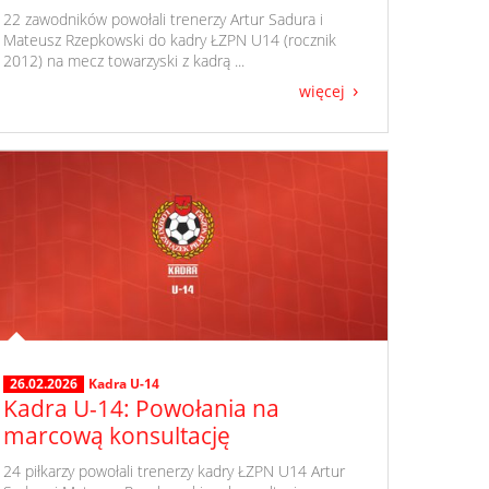
​ 22 zawodników powołali trenerzy Artur Sadura i
Mateusz Rzepkowski do kadry ŁZPN U14 (rocznik
2012) na mecz towarzyski z kadrą ...
więcej
26.02.2026
Kadra U-14
Kadra U-14: Powołania na
marcową konsultację
​ 24 piłkarzy powołali trenerzy kadry ŁZPN U14 Artur