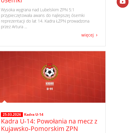
​ Wysoka wygrana nad Lubelskim ZPN 5:1
przypieczętowała awans do najlepszej ósemki
reprezentacji do lat 14. Kadra ŁZPN prowadzona
przez Artura ...
więcej
25.03.2026
Kadra U-14
Kadra U-14: Powołania na mecz z
Kujawsko-Pomorskim ZPN