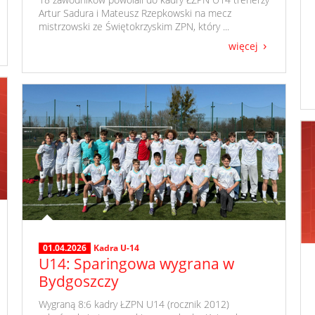
Artur Sadura i Mateusz Rzepkowski na mecz
mistrzowski ze Świętokrzyskim ZPN, który ...
więcej
01.04.2026
Kadra U-14
U14: Sparingowa wygrana w
Bydgoszczy
​ Wygraną 8:6 kadry ŁZPN U14 (rocznik 2012)