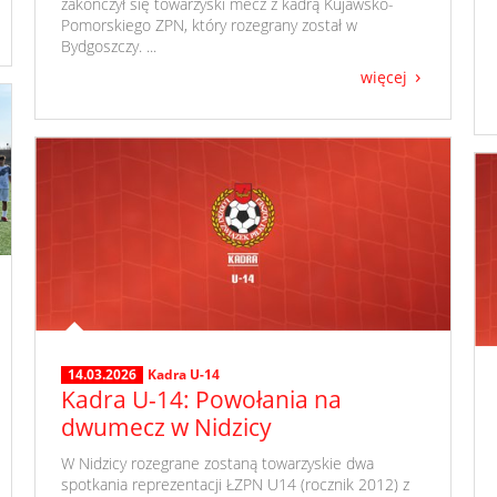
zakończył się towarzyski mecz z kadrą Kujawsko-
Pomorskiego ZPN, który rozegrany został w
Bydgoszczy. ...
więcej
14.03.2026
Kadra U-14
Kadra U-14: Powołania na
dwumecz w Nidzicy
​ W Nidzicy rozegrane zostaną towarzyskie dwa
spotkania reprezentacji ŁZPN U14 (rocznik 2012) z