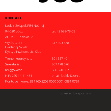
KONTAKT
Łódzki Związek Piłki Nożnej
94-020 Łódź
tel: 42 639-78-05
Al. Unii Lubelskiej 2
Wydz. Gier i
517 393 838
Ewidencji/Wydz.
Dyscypliny/Kom. Lic. Klub
Trener koordynator
501 557 491
Sekretariat
507 178 676
Księgowość
506 520 062
NIP: 725-14-41-484
email: lodzki@zpn.pl
Konto bankowe: 28 1160 2202 0000 0001 0881 0729
powered by sportbm