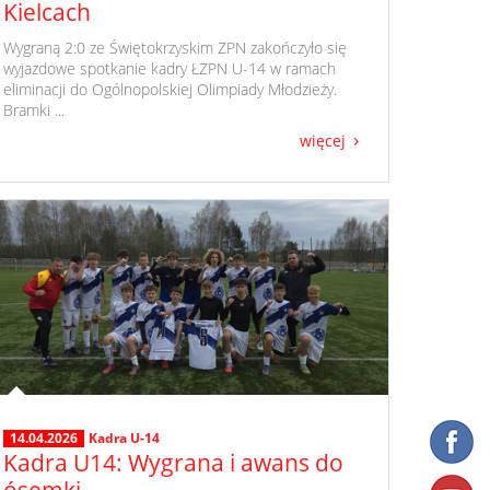
Kielcach
​ Wygraną 2:0 ze Świętokrzyskim ZPN zakończyło się
wyjazdowe spotkanie kadry ŁZPN U-14 w ramach
eliminacji do Ogólnopolskiej Olimpiady Młodzieży.
Bramki ...
więcej
14.04.2026
Kadra U-14
Kadra U14: Wygrana i awans do
ósemki