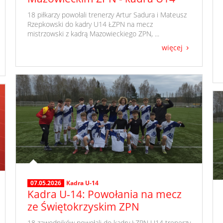
​ 18 piłkarzy powołali trenerzy Artur Sadura i Mateusz
Rzepkowski do kadry U14 ŁZPN na mecz
mistrzowski z kadrą Mazowieckiego ZPN, ...
więcej
07.05.2026
Kadra U-14
Kadra U-14: Powołania na mecz
ze Świętokrzyskim ZPN
​ 18 zawodników powołali do kadry ŁZPN U14 trenerzy