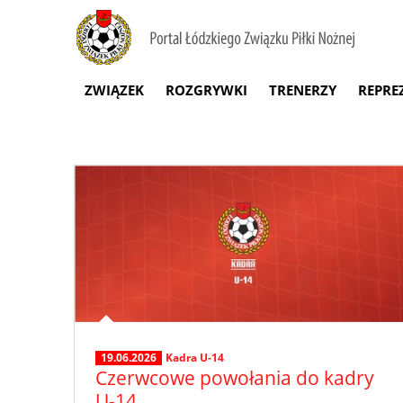
ZWIĄZEK
ROZGRYWKI
TRENERZY
REPRE
19.06.2026
Kadra U-14
Czerwcowe powołania do kadry
U-14