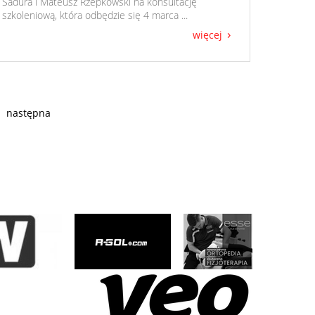
Sadura i Mateusz Rzepkowski na konsultację
szkoleniową, która odbędzie się 4 marca ...
więcej
następna