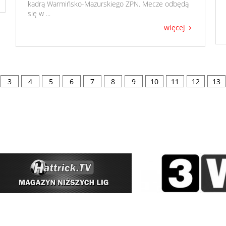
kadrą Warmińsko-Mazurskiego ZPN. Mecze odbędą
się w ...
więcej
3
4
5
6
7
8
9
10
11
12
13