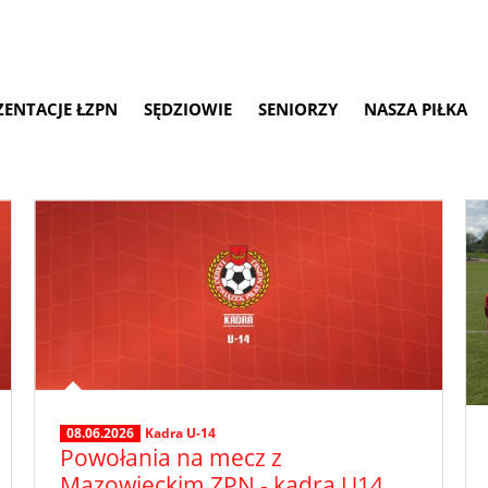
ZENTACJE ŁZPN
SĘDZIOWIE
SENIORZY
NASZA PIŁKA
08.06.2026
Kadra U-14
Powołania na mecz z
Mazowieckim ZPN - kadra U14