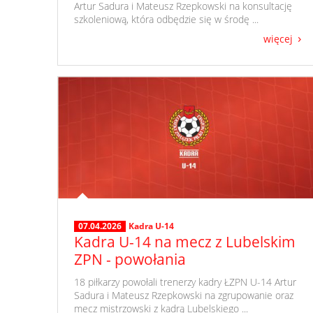
Artur Sadura i Mateusz Rzepkowski na konsultację
szkoleniową, która odbędzie się w środę ...
więcej
07.04.2026
Kadra U-14
Kadra U-14 na mecz z Lubelskim
ZPN - powołania
​ 18 piłkarzy powołali trenerzy kadry ŁZPN U-14 Artur
Sadura i Mateusz Rzepkowski na zgrupowanie oraz
mecz mistrzowski z kadrą Lubelskiego ...