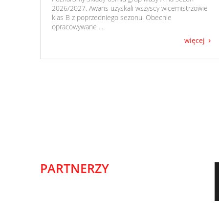
2026/2027. Awans uzyskali wszyscy wicemistrzowie
klas B z poprzedniego sezonu. Obecnie
opracowywane ...
więcej
PARTNERZY