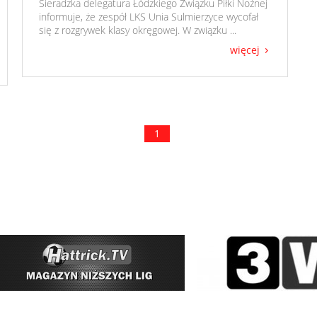
​ Sieradzka delegatura Łódzkiego Związku Piłki Nożnej
informuje, że zespół LKS Unia Sulmierzyce wycofał
się z rozgrywek klasy okręgowej. W związku ...
więcej
1