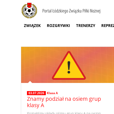
ZWIĄZEK
ROZGRYWKI
TRENERZY
REPRE
03.07.2026
Klasa A
Znamy podział na osiem grup
klasy A
​ Poznaliśmy składy ośmiu grup klasy A na sezon