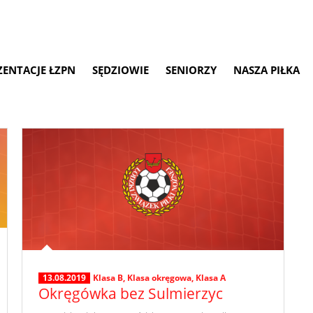
ZENTACJE ŁZPN
SĘDZIOWIE
SENIORZY
NASZA PIŁKA
13.08.2019
Klasa B
,
Klasa okręgowa
,
Klasa A
Okręgówka bez Sulmierzyc