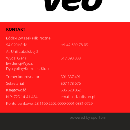
KONTAKT
Łódzki Związek Piłki Nożnej
94-020 Łódź
tel: 42 639-78-05
Al. Unii Lubelskiej 2
Wydz. Gier i
517 393 838
Ewidencji/Wydz.
Dyscypliny/Kom. Lic. Klub
Trener koordynator
501 557 491
Sekretariat
507 178 676
Księgowość
506 520 062
NIP: 725-14-41-484
email: lodzki@zpn.pl
Konto bankowe: 28 1160 2202 0000 0001 0881 0729
powered by sportbm