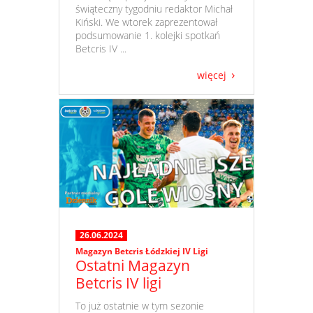
świąteczny tygodniu redaktor Michał
Kiński. We wtorek zaprezentował
podsumowanie 1. kolejki spotkań
Betcris IV ...
więcej
26.06.2024
Magazyn Betcris Łódzkiej IV Ligi
Ostatni Magazyn
Betcris IV ligi
​ To już ostatnie w tym sezonie