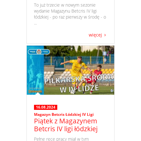
​ To już trzecie w nowym sezonie
wydanie Magazynu Betcris IV ligi
łódzkiej - po raz pierwszy w środę - o
...
więcej
16.08.2024
Magazyn Betcris Łódzkiej IV Ligi
Piątek z Magazynem
Betcris IV ligi łódzkiej
​ Pełne ręce pracy miał w tym