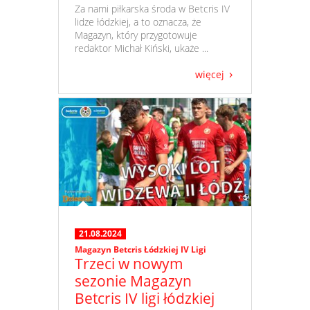
​ Za nami piłkarska środa w Betcris IV
lidze łódzkiej, a to oznacza, że
Magazyn, który przygotowuje
redaktor Michał Kiński, ukaże ...
więcej
21.08.2024
Magazyn Betcris Łódzkiej IV Ligi
Trzeci w nowym
sezonie Magazyn
Betcris IV ligi łódzkiej