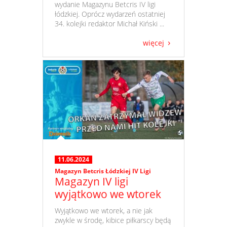
wydanie Magazynu Betcris IV ligi
łódzkiej. Oprócz wydarzeń ostatniej
34. kolejki redaktor Michał Kiński ...
więcej
11.06.2024
Magazyn Betcris Łódzkiej IV Ligi
Magazyn IV ligi
wyjątkowo we wtorek
​ Wyjątkowo we wtorek, a nie jak
zwykle w środę, kibice piłkarscy będą