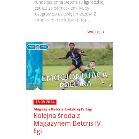
​ Runda jesienna Betcris IV ligi łódzkiej
jest już za półmetkiem. Kluby
rozegrały po dziewięć meczów. Z
kompletem punktów i dużą ...
więcej
18.09.2024
Magazyn Betcris Łódzkiej IV Ligi
Kolejna środa z
Magazynem Betcris IV
ligi