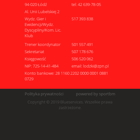
94-020 Łódź
tel: 42 639-78-05
Al. Unii Lubelskiej 2
Wydz. Gier i
517 393 838
Ewidencji/Wydz.
Dyscypliny/Kom. Lic.
Klub
Trener koordynator
501 557 491
Sekretariat
507 178 676
Księgowość
506 520 062
NIP: 725-14-41-484
email: lodzki@zpn.pl
Konto bankowe: 28 1160 2202 0000 0001 0881
0729
Polityka prywatności
powered by sportbm
Copyright © 2019 Blueservices. Wszelkie prawa
zastrzeżone.