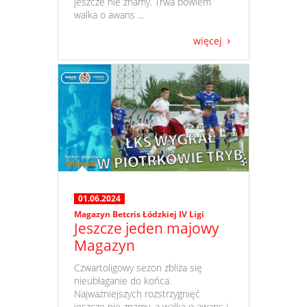
jeszcze nie znamy. Trwa bowiem
walka o awans ...
więcej
01.06.2024
Magazyn Betcris Łódzkiej IV Ligi
Jeszcze jeden majowy
Magazyn
​ Czwartoligowy sezon zbliża się
nieubłaganie do końca.
Najważniejszych rozstrzygnięć
jeszcze nie znamy, a walka o awans i