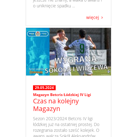
o uniknięcie spadku ...
więcej
29.05.2024
Magazyn Betcris Łódzkiej IV Ligi
Czas na kolejny
Magazyn
​ Sezon 2023/2024 Betcris IV ligi
łódzkiej już na ostatniej prostej. Do
rozegrania zostało sześć kolejek. O
awans walczą Sokół Aleksandrów ...