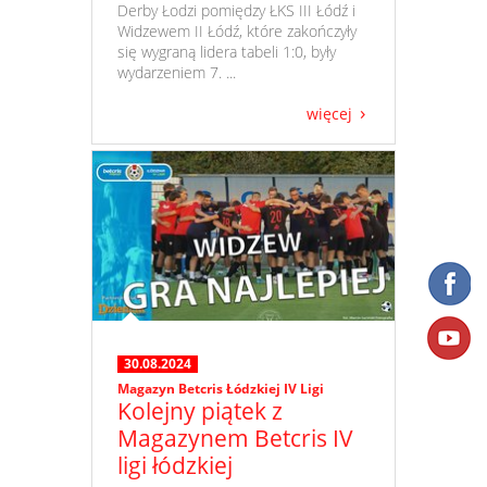
​ Derby Łodzi pomiędzy ŁKS III Łódź i
Widzewem II Łódź, które zakończyły
się wygraną lidera tabeli 1:0, były
wydarzeniem 7. ...
więcej
30.08.2024
Magazyn Betcris Łódzkiej IV Ligi
Kolejny piątek z
Magazynem Betcris IV
ligi łódzkiej