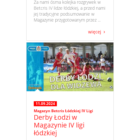
​ Za nami ósma kolejka rozgrywek w
Betcris IV lidze łódzkiej, a przed nami
jej tradycyjne podsumowanie w
Magazynie przygotowanym przez ...
więcej
11.09.2024
Magazyn Betcris Łódzkiej IV Ligi
Derby Łodzi w
Magazynie IV ligi
łódzkiej