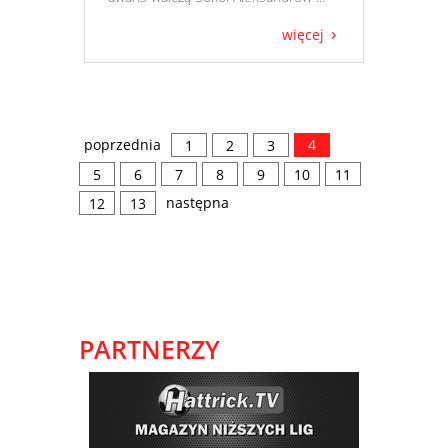
więcej
poprzednia
4
1
2
3
5
6
7
8
9
10
11
następna
12
13
PARTNERZY