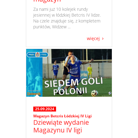
​ Za nami już 10 kolejek rundy
jesiennej w łódzkiej Betcris IV lidze.
Na czele znajduje się, z kompletem
punktów, Widzew ...
więcej
25.09.2024
Magazyn Betcris Łódzkiej IV Ligi
Dziewiąte wydanie
Magazynu IV ligi