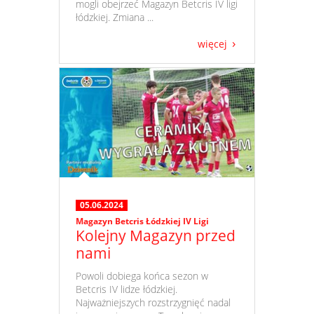
mogli obejrzeć Magazyn Betcris IV ligi
łódzkiej. Zmiana ...
więcej
05.06.2024
Magazyn Betcris Łódzkiej IV Ligi
Kolejny Magazyn przed
nami
​ Powoli dobiega końca sezon w
Betcris IV lidze łódzkiej.
Najważniejszych rozstrzygnięć nadal