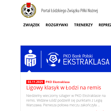
ZWIĄZEK
ROZGRYWKI
TRENERZY
REPRE
03.11.2025
PKO Ekstraklasa
Ligowy klasyk w Łodzi na remis
​ Niedzielny wieczorny szlagier w PKO Ekstraklasie na
remis. Widzew Łódź podzielił się punktami z Legią
Warszawa. Pierwsza połowa meczu zakończyła ...