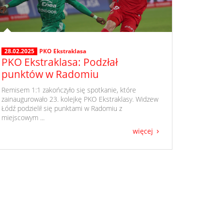
28.02.2025
PKO Ekstraklasa
PKO Ekstraklasa: Podzłał
punktów w Radomiu
​ Remisem 1:1 zakończyło się spotkanie, które
zainaugurowało 23. kolejkę PKO Ekstraklasy. Widzew
Łódź podzielił się punktami w Radomiu z
miejscowym ...
więcej