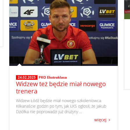
24.02.2025
PKO Ekstraklasa
Widzew też będzie miał nowego
trenera
​ Widzew Łódź będzie miał nowego szkoleniowca.
Kilkanaście godzin po tym, jak ŁKS ogłosił, że Jakub
Dziółka nie poprowadzi już drużyny ...
więcej