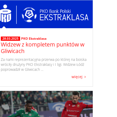
28.03.2025
PKO Ekstraklasa
Widzew z kompletem punktów w
Gliwicach
​ Za nami reprezentacyjna przerwa po której na boiska
wróciły drużyny PKO Ekstraklasy i I ligi. Widzew Łódź
poprowadził w Gliwicach ...
więcej