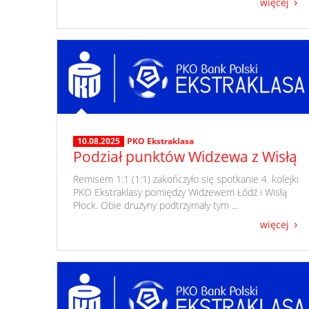
więcej
10.08.2025
PKO Ekstraklasa
Podział punktów Widzewa z Wisłą
​ Remisem 1:1 (1:1) zakończyło się spotkanie 4. kolejki
PKO Ekstraklasy pomiędzy Widzewem Łódź i Wisłą
Płock. Obie drużyny podtrzymały tym ...
więcej