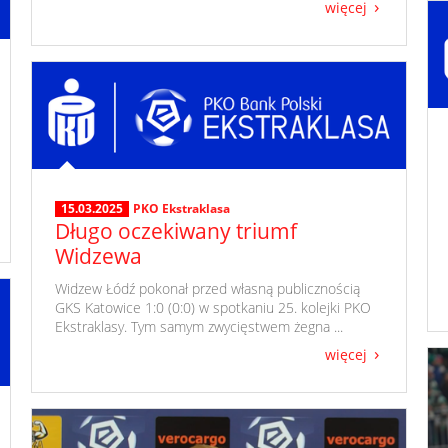
więcej
15.03.2025
PKO Ekstraklasa
Długo oczekiwany triumf
Widzewa
​ Widzew Łódź pokonał przed własną publicznością
GKS Katowice 1:0 (0:0) w spotkaniu 25. kolejki PKO
Ekstraklasy. Tym samym zwycięstwem żegna ...
więcej