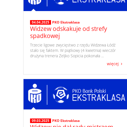
04.04.2025
PKO Ekstraklasa
Widzew odskakuje od strefy
spadkowej
​ Trzecie ligowe zwycięstwo z rzędu Widzewa Łódź
stało się faktem. W piątkowy (4 kwietnia) wieczór
drużyna trenera Zeljko Sopicia pokonała ...
więcej
09.03.2025
PKO Ekstraklasa
Widzew nie dał rady mistrzom