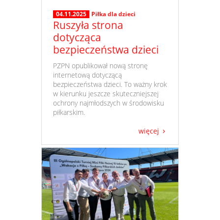
04.11.2025
Piłka dla dzieci
Ruszyła strona
dotycząca
bezpieczeństwa dzieci
​ PZPN opublikował nową stronę
internetową dotyczącą
bezpieczeństwa dzieci. To ważny krok
w kierunku jeszcze skuteczniejszej
ochrony najmłodszych w środowisku
piłkarskim.
więcej