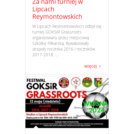
Za nami turniej w
Lipcach
Reymontowskich
​ W Lipcach Reymontowskich odbył się
turniej GOKSiR Grassroots
organizowany przez miejscową
Szkółkę Piłkarską. Rywalizowały
zespoły rocznika 2016 i roczników
2017-2018. ...
więcej