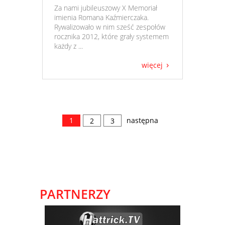
​ Za nami jubileuszowy X Memoriał
imienia Romana Kaźmierczaka.
Rywalizowało w nim sześć zespołów
rocznika 2012, które grały systemem
każdy z ...
więcej
1
następna
2
3
PARTNERZY