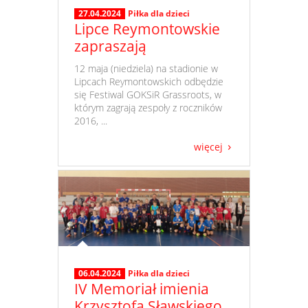
27.04.2024
Piłka dla dzieci
Lipce Reymontowskie
zapraszają
​ 12 maja (niedziela) na stadionie w
Lipcach Reymontowskich odbędzie
się Festiwal GOKSiR Grassroots, w
którym zagrają zespoły z roczników
2016, ...
więcej
06.04.2024
Piłka dla dzieci
IV Memoriał imienia
Krzysztofa Sławskiego