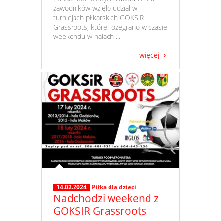
zawodników wzięło udział w
turniejach piłkarskich GOKSiR
Grassroots, które rozegrano w czasie
weekendu w halach ...
więcej
14.02.2024
Piłka dla dzieci
Nadchodzi weekend z
GOKSIR Grassroots