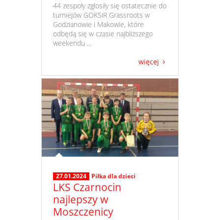
​ 44 zespoły zgłosiły się ostatecznie do
turniejów GOKSiR Grassroots w
Godzianowie i Makowie, które
odbędą się w czasie najbliższego
weekendu ...
więcej
27.01.2024
Piłka dla dzieci
LKS Czarnocin
najlepszy w
Moszczenicy