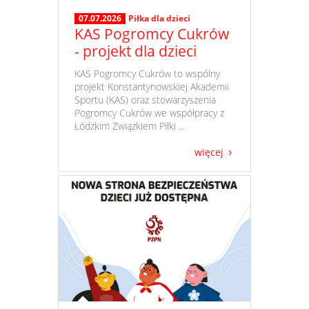
07.07.2026
Piłka dla dzieci
KAS Pogromcy Cukrów
- projekt dla dzieci
​ KAS Pogromcy Cukrów to wspólny
projekt Konstantynowskiej Akademii
Sportu (KAS) oraz stowarzyszenia
Pogromcy Cukrów we współpracy z
Łódzkim Związkiem Piłki ...
więcej