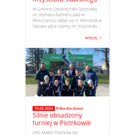
​ W Gminno Szkolnej Hali Sportowej
im. Romana Kaźmierczaka w
Moszczenicy odbył się IV Memoriał w
halowej piłce nożnej im. Krzysztofa ...
więcej
10.03.2024
Piłka dla dzieci
Silnie obsadzony
turniej w Piotrkowie
​ UKS MABO Piotrków był