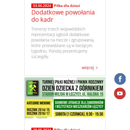
03.06.2024
Piłka dla dzieci
Dodatkowe powołania
do kadr
​ Trenerzy trzech wojewódzkich
reprezentacji ogłosili dodatkowe
powołania na mecze i zgrupowania,
które przewidziane są w bieżącym
tygodniu. Poniżej prezentujemy
szczegóły.
więcej
29.05.2024
Piłka dla dzieci