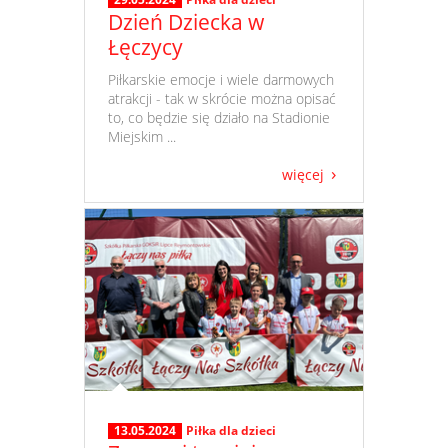
Dzień Dziecka w
Łęczycy
​ Piłkarskie emocje i wiele darmowych
atrakcji - tak w skrócie można opisać
to, co będzie się działo na Stadionie
Miejskim ...
więcej
13.05.2024
Piłka dla dzieci