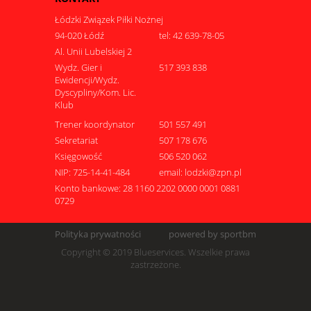
Łódzki Związek Piłki Nożnej
94-020 Łódź
tel: 42 639-78-05
Al. Unii Lubelskiej 2
Wydz. Gier i
517 393 838
Ewidencji/Wydz.
Dyscypliny/Kom. Lic.
Klub
Trener koordynator
501 557 491
Sekretariat
507 178 676
Księgowość
506 520 062
NIP: 725-14-41-484
email: lodzki@zpn.pl
Konto bankowe: 28 1160 2202 0000 0001 0881
0729
Polityka prywatności
powered by sportbm
Copyright © 2019 Blueservices. Wszelkie prawa
zastrzeżone.