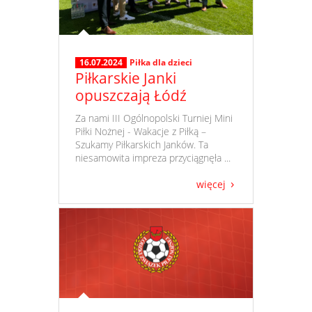
16.07.2024
Piłka dla dzieci
Piłkarskie Janki
opuszczają Łódź
​ Za nami III Ogólnopolski Turniej Mini
Piłki Nożnej - Wakacje z Piłką –
Szukamy Piłkarskich Janków. Ta
niesamowita impreza przyciągnęła ...
więcej