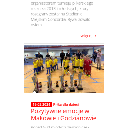
organizatorem turnieju piłkarskiego
rocznika 2013 i młodszych, który
rozegrany został na Stadionie
Miejskim Concordia. Rywalizowało
osiem ...
więcej
19.02.2024
Piłka dla dzieci
Pozytywne emocje w
Makowie i Godzianowie
​ Ponad 500 młodych zawodniczek i