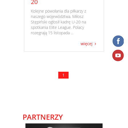
20
​ Kolejne powołania dla piłkarzy z
naszego województwa. Miłosz
Stępiński ogłosił kadrę U-20 na
spotkania Elite League. Polacy
rozegrają 15 listopada ...
więcej
1
PARTNERZY