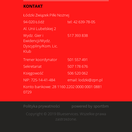
KONTAKT
Łódzki Związek Piłki Nożnej
94-020 Łódź
tel: 42 639-78-05
Al. Unii Lubelskiej 2
Wydz. Gier i
517 393 838
Ewidencji/Wydz.
Dyscypliny/Kom. Lic.
Klub
Trener koordynator
501 557 491
Sekretariat
507 178 676
Księgowość
506 520 062
NIP: 725-14-41-484
email: lodzki@zpn.pl
Konto bankowe: 28 1160 2202 0000 0001 0881
0729
Polityka prywatności
powered by sportbm
Copyright © 2019 Blueservices. Wszelkie prawa
zastrzeżone.