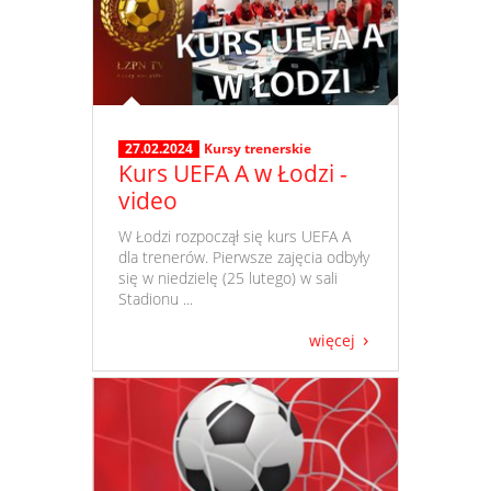
27.02.2024
Kursy trenerskie
Kurs UEFA A w Łodzi -
video
​ W Łodzi rozpoczął się kurs UEFA A
dla trenerów. Pierwsze zajęcia odbyły
się w niedzielę (25 lutego) w sali
Stadionu ...
więcej