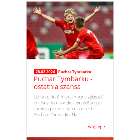
28.02.2024
Puchar Tymbarku
Puchar Tymbarku -
ostatnia szansa
​ Już tylko do 6 marca można zgłaszać
drużyny do największego w Europie
turnieju piłkarskiego dla dzieci –
Pucharu Tymbarku. Na ...
więcej