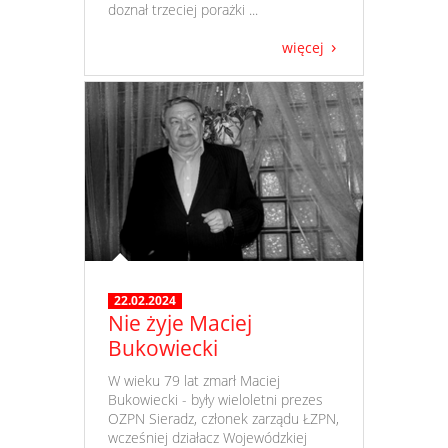
doznał trzeciej porażki ...
więcej
22.02.2024
Nie żyje Maciej
Bukowiecki
​ W wieku 79 lat zmarł Maciej
Bukowiecki - były wieloletni prezes
OZPN Sieradz, członek zarządu ŁZPN,
wcześniej działacz Wojewódzkiej