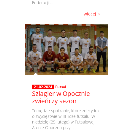
Federacji ...
więcej
21.02.2024
Futsal
Szlagier w Opocznie
zwieńczy sezon
​ To będzie spotkanie, które zdecyduje
o zwycięstwie w III lidze futsalu. W
niedzielę (25 lutego) w Futsalowej
Arenie Opoczno przy ...