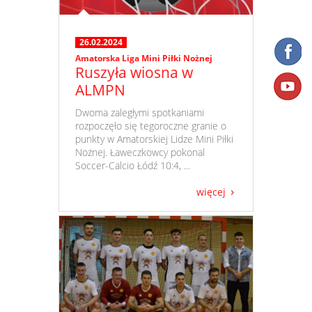
26.02.2024
Amatorska Liga Mini Piłki Nożnej
Ruszyła wiosna w
ALMPN
​ Dwoma zaległymi spotkaniami
rozpoczęło się tegoroczne granie o
punkty w Amatorskiej Lidze Mini Piłki
Nożnej. Ławeczkowcy pokonal
Soccer-Calcio Łódź 10:4, ...
więcej