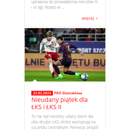
uprawnia do prowadzenia meczów III
i IV ligi. Wzięło w ...
więcej
23.02.2024
PKO Ekstraklasa
Nieudany piątek dla
ŁKS i ŁKS II
​ To nie był niestety udany dzień dla
obu drużyn ŁKS, które występują na
szczeblu centralnym. Pierwszy zespół