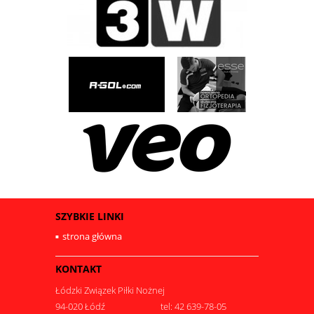
SZYBKIE LINKI
strona główna
KONTAKT
Łódzki Związek Piłki Nożnej
94-020 Łódź
tel: 42 639-78-05