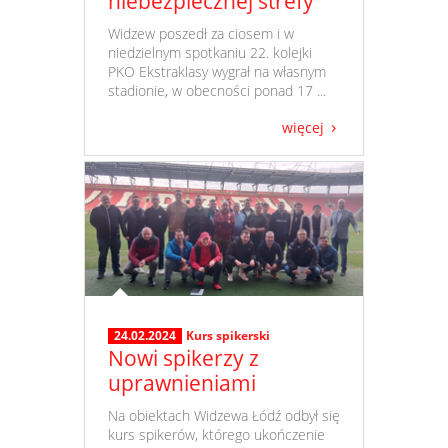
niebezpiecznej strefy
​ Widzew poszedł za ciosem i w
niedzielnym spotkaniu 22. kolejki
PKO Ekstraklasy wygrał na własnym
stadionie, w obecności ponad 17 ...
więcej
24.02.2024
Kurs spikerski
Nowi spikerzy z
uprawnieniami
​ Na obiektach Widzewa Łódź odbył się
kurs spikerów, którego ukończenie