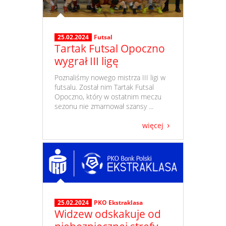
25.02.2024
Futsal
Tartak Futsal Opoczno
wygrał III ligę
​ Poznaliśmy nowego mistrza III ligi w
futsalu. Został nim Tartak Futsal
Opoczno, który w ostatnim meczu
sezonu nie zmarnował szansy ...
więcej
25.02.2024
PKO Ekstraklasa
Widzew odskakuje od