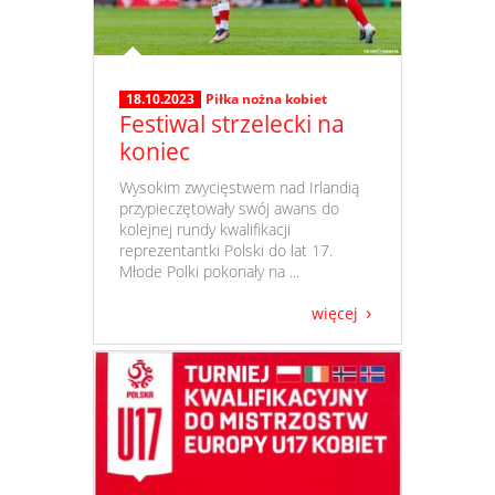
18.10.2023
Piłka nożna kobiet
Festiwal strzelecki na
koniec
​ Wysokim zwycięstwem nad Irlandią
przypieczętowały swój awans do
kolejnej rundy kwalifikacji
reprezentantki Polski do lat 17.
Młode Polki pokonały na ...
więcej