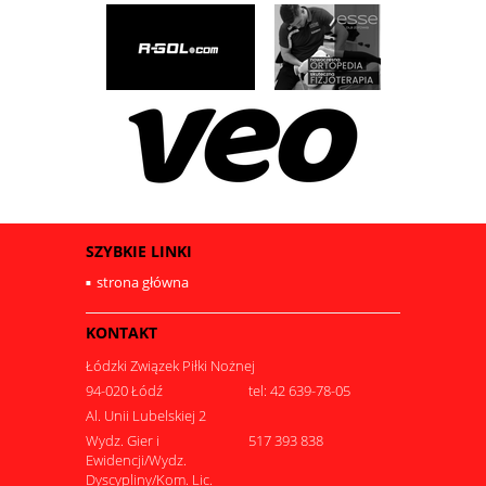
SZYBKIE LINKI
strona główna
KONTAKT
Łódzki Związek Piłki Nożnej
94-020 Łódź
tel: 42 639-78-05
Al. Unii Lubelskiej 2
Wydz. Gier i
517 393 838
Ewidencji/Wydz.
Dyscypliny/Kom. Lic.