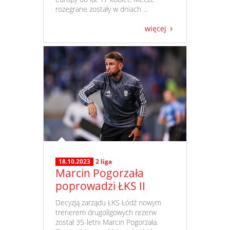
rozegrane zostały w dniach ...
więcej
18.10.2023
2 liga
Marcin Pogorzała
poprowadzi ŁKS II
​ Decyzją zarządu ŁKS Łódź nowym
trenerem drugoligowych rezerw
został 35-letni Marcin Pogorzała.