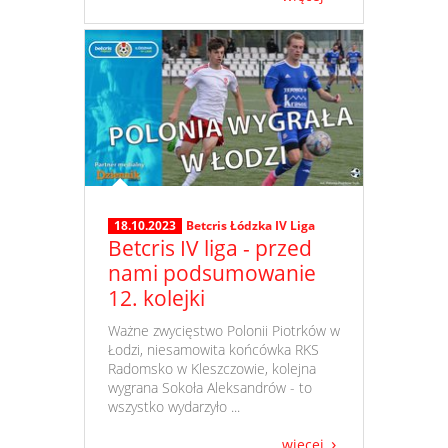
18.10.2023
Betcris Łódzka IV Liga
Betcris IV liga - przed
nami podsumowanie
12. kolejki
​ Ważne zwycięstwo Polonii Piotrków w
Łodzi, niesamowita końcówka RKS
Radomsko w Kleszczowie, kolejna
wygrana Sokoła Aleksandrów - to
wszystko wydarzyło ...
więcej