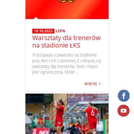
19.10.2023
ŁZPN
Warsztaty dla trenerów
na stadionie ŁKS
​ 9 listopada (czwartek) na Stadionie
przy Alei Unii Lubelskiej 2 odbędą się
warsztaty dla trenerów. Ilość miejsc
jest ograniczona. Może ...
więcej