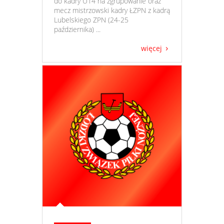
do kadry U14 na zgrupowanie oraz
mecz mistrzowski kadry ŁZPN z kadrą
Lubelskiego ZPN (24-25
października) ...
więcej