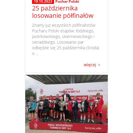
19.10.2023
Puchar Polski
25 października
losowanie półfinałów
​ Znamy już wszystkich półfinalistów
Pucharu Polski etapów: łódzkiego,
piotrkowskiego, skierniewickiego i
sieradzkiego. Losowanie par
odbędzie się 25 października (środa)
o ...
więcej