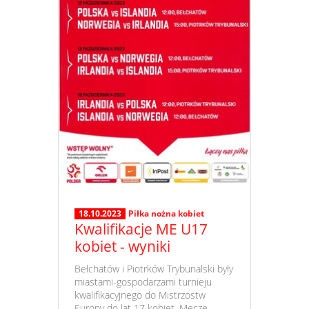
18.10.2023
Piłka nożna kobiet
Kwalifikacje ME U17
kobiet - wyniki
​ Bełchatów i Piotrków Trybunalski były
miastami-gospodarzami turnieju
kwalifikacyjnego do Mistrzostw
Europy do lat 17 kobiet. Mecze