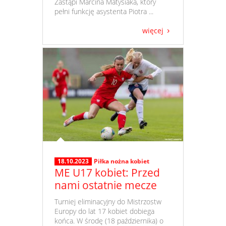
Zastąpi Marcina Matysiaka, który
pełni funkcję asystenta Piotra ...
więcej
18.10.2023
Piłka nożna kobiet
ME U17 kobiet: Przed
nami ostatnie mecze
​ Turniej eliminacyjny do Mistrzostw
Europy do lat 17 kobiet dobiega
końca. W środę (18 października) o