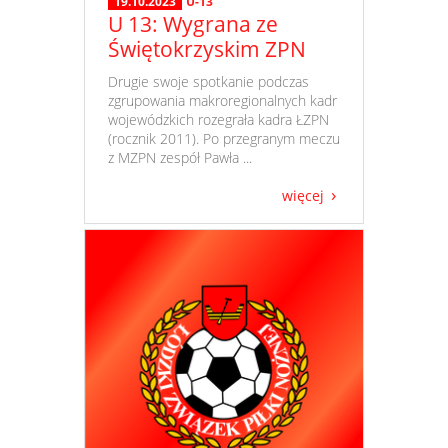
19.10.2023
U-13
U 13: Wygrana ze
Świętokrzyskim ZPN
​ Drugie swoje spotkanie podczas
zgrupowania makroregionalnych kadr
wojewódzkich rozegrała kadra ŁZPN
(rocznik 2011). Po przegranym meczu
z MZPN zespół Pawła ...
więcej