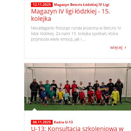
12.11.2025
Magazyn Betcris Łódzkiej IV Ligi
Magazyn IV ligi łódzkiej - 15.
kolejka
​ Nieubłaganie finiszuje runda jesienna w Betcris IV
lidze łódzkiej. Za nami 15. kolejka spotkań, która
przyniosła wiele emocji, jak i ...
więcej
06.11.2025
Kadra U-13
U-13: Konsultacja szkoleniowa w