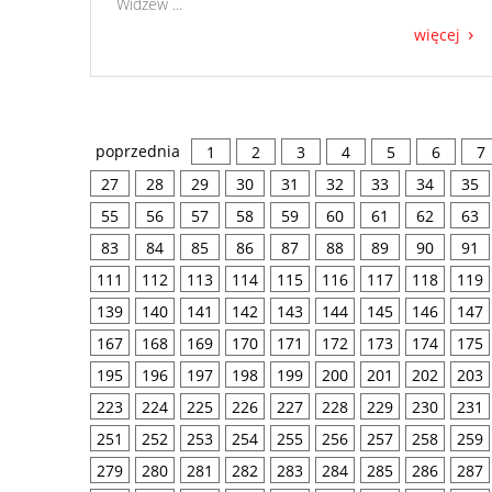
Widzew ...
więcej
poprzednia
1
2
3
4
5
6
7
27
28
29
30
31
32
33
34
35
55
56
57
58
59
60
61
62
63
83
84
85
86
87
88
89
90
91
111
112
113
114
115
116
117
118
119
139
140
141
142
143
144
145
146
147
167
168
169
170
171
172
173
174
175
195
196
197
198
199
200
201
202
203
223
224
225
226
227
228
229
230
231
251
252
253
254
255
256
257
258
259
279
280
281
282
283
284
285
286
287