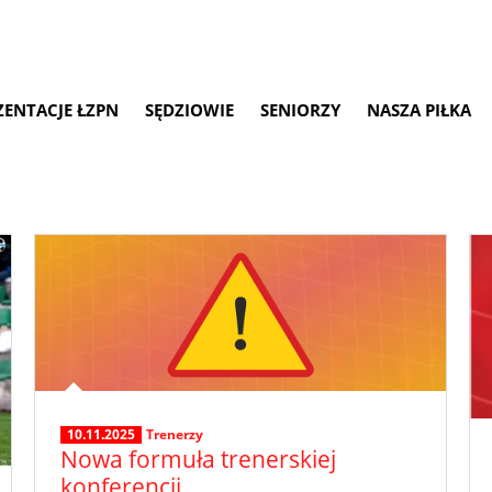
ZENTACJE ŁZPN
SĘDZIOWIE
SENIORZY
NASZA PIŁKA
10.11.2025
Trenerzy
Nowa formuła trenerskiej
konferencji