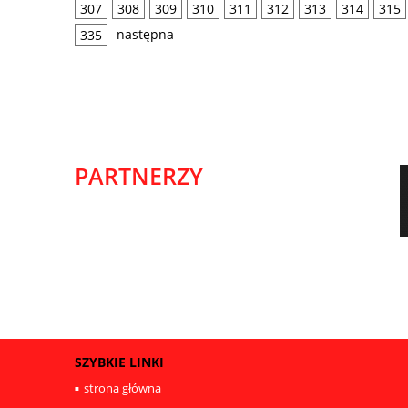
307
308
309
310
311
312
313
314
315
następna
335
PARTNERZY
SZYBKIE LINKI
strona główna