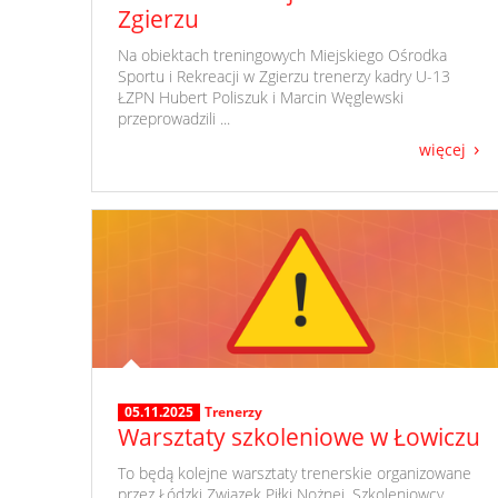
Zgierzu
​ Na obiektach treningowych Miejskiego Ośrodka
Sportu i Rekreacji w Zgierzu trenerzy kadry U-13
ŁZPN Hubert Poliszuk i Marcin Węglewski
przeprowadzili ...
więcej
05.11.2025
Trenerzy
Warsztaty szkoleniowe w Łowiczu
​ To będą kolejne warsztaty trenerskie organizowane
przez Łódzki Związek Piłki Nożnej. Szkoleniowcy