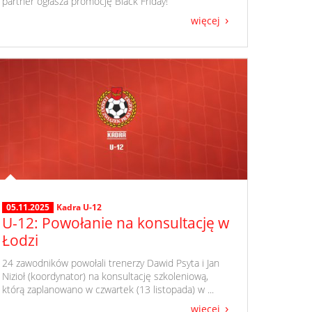
partner ogłasza promocję Black Friday!
więcej
05.11.2025
Kadra U-12
U-12: Powołanie na konsultację w
Łodzi
​ 24 zawodników powołali trenerzy Dawid Psyta i Jan
Nizioł (koordynator) na konsultację szkoleniową,
którą zaplanowano w czwartek (13 listopada) w ...
więcej