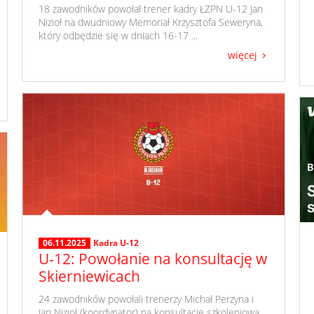
​ 18 zawodników powołał trener kadry ŁZPN U-12 Jan
Nizioł na dwudniowy Memoriał Krzysztofa Seweryna,
który odbędzie się w dniach 16-17 ...
więcej
06.11.2025
Kadra U-12
U-12: Powołanie na konsultację w
Skierniewicach
​ 24 zawodników powołali trenerzy Michał Perzyna i
Jan Nizioł (koordynator) na konsultację szkoleniową,