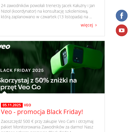
​ 24 zawodników powołali trenerzy Jacek Kałużny i Jan
Nizioł (koordynator) na konsultację szkoleniową,
którą zaplanowano w czwartek (13 listopada) na ...
więcej
05.11.2025
VEO
Veo - promocja Black Friday!
​ Zaoszczędź 500 € przy zakupie Veo Cam i otrzymaj
pakiet Monitorowania Zawodników za darmo! Nasz