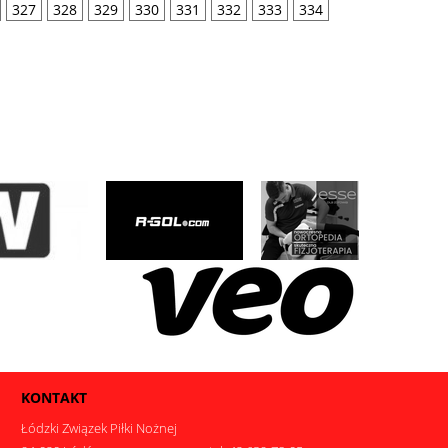
327
328
329
330
331
332
333
334
KONTAKT
Łódzki Związek Piłki Nożnej