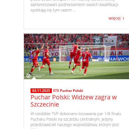
zainteresowani podniesieniem swoich kwalifikacji
spotkają się tym razem ...
więcej
04.11.2025
STS Puchar Polski
Puchar Polski: Widzew zagra w
Szczecinie
​ W siedzibie TVP dokonano losowania par 1/8 finału
Pucharu Polski na szczeblu centralnym. Jedyny
przedstawiciel naszego województwa, którym jest