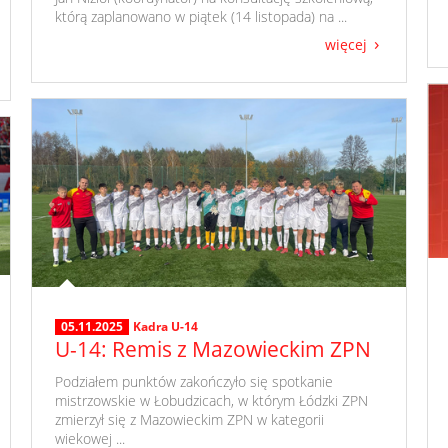
którą zaplanowano w piątek (14 listopada) na ...
więcej
05.11.2025
Kadra U-14
U-14: Remis z Mazowieckim ZPN
​ Podziałem punktów zakończyło się spotkanie
mistrzowskie w Łobudzicach, w którym Łódzki ZPN
zmierzył się z Mazowieckim ZPN w kategorii
wiekowej ...