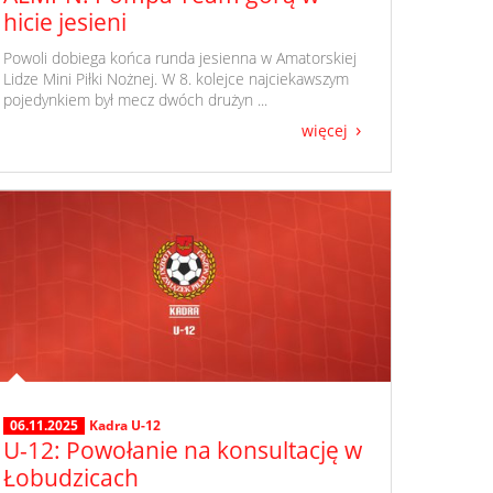
hicie jesieni
​ Powoli dobiega końca runda jesienna w Amatorskiej
Lidze Mini Piłki Nożnej. W 8. kolejce najciekawszym
pojedynkiem był mecz dwóch drużyn ...
więcej
06.11.2025
Kadra U-12
U-12: Powołanie na konsultację w
Łobudzicach