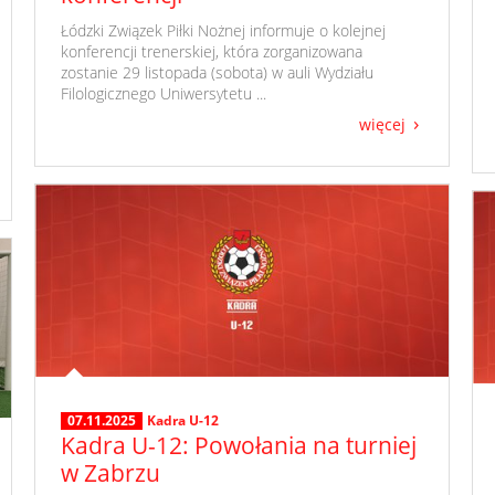
​ Łódzki Związek Piłki Nożnej informuje o kolejnej
konferencji trenerskiej, która zorganizowana
zostanie 29 listopada (sobota) w auli Wydziału
Filologicznego Uniwersytetu ...
więcej
07.11.2025
Kadra U-12
Kadra U-12: Powołania na turniej
w Zabrzu