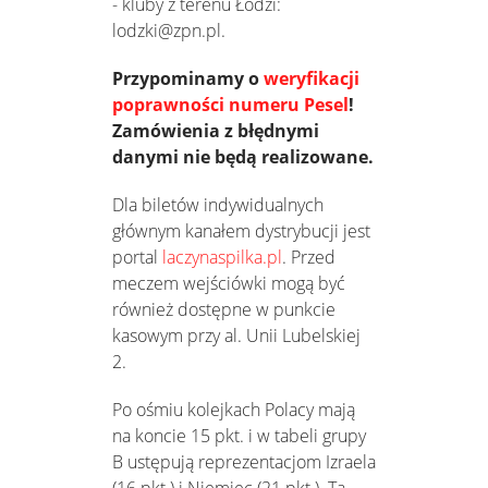
- kluby z terenu Łodzi:
lodzki@zpn.pl.
Przypominamy o
weryfikacji
poprawności numeru Pesel
!
Zamówienia z błędnymi
danymi nie będą realizowane.
Dla biletów indywidualnych
głównym kanałem dystrybucji jest
portal
laczynaspilka.pl
. Przed
meczem wejściówki mogą być
również dostępne w punkcie
kasowym przy al. Unii Lubelskiej
2.
Po ośmiu kolejkach Polacy mają
na koncie 15 pkt. i w tabeli grupy
B ustępują reprezentacjom Izraela
(16 pkt.) i Niemiec (21 pkt.). Ta