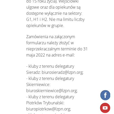
do 15 roku życia). Wejściówki
ulgowe oraz dla opiekunów są
dostępne wyłącznie na sektory:
G1, H1 i H2. Nie ma limitu liczby
opiekunów w grupie.
Zamówienia na załączonym
formularzu należy złożyć w
nieprzekraczalnym terminie do 31
maja 2022 na adres e-mail:
- kluby z terenu delegatury
Sieradz: biurosieradz@lzpn.org;
- kluby z terenu delegatury
Skierniewice:
biuroskierniewice@lzpn.org;
- kluby z terenu delegatury
Piotrków Trybunalski:
biuropiotrkow@lzpn.org;