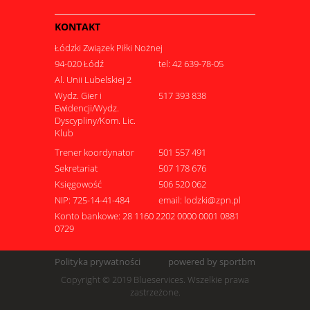
KONTAKT
Łódzki Związek Piłki Nożnej
94-020 Łódź
tel: 42 639-78-05
Al. Unii Lubelskiej 2
Wydz. Gier i
517 393 838
Ewidencji/Wydz.
Dyscypliny/Kom. Lic.
Klub
Trener koordynator
501 557 491
Sekretariat
507 178 676
Księgowość
506 520 062
NIP: 725-14-41-484
email: lodzki@zpn.pl
Konto bankowe: 28 1160 2202 0000 0001 0881
0729
Polityka prywatności
powered by sportbm
Copyright © 2019 Blueservices. Wszelkie prawa
zastrzeżone.