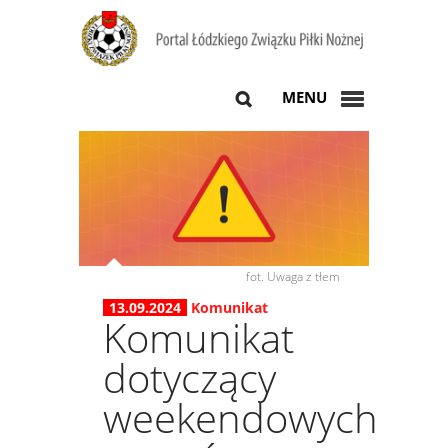
MENU
fot. Uwaga z tłem
13.09.2024
Komunikat
Komunikat
dotyczący
weekendowych