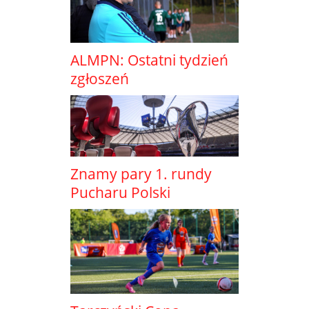
ALMPN: Ostatni tydzień
zgłoszeń
Znamy pary 1. rundy
Pucharu Polski