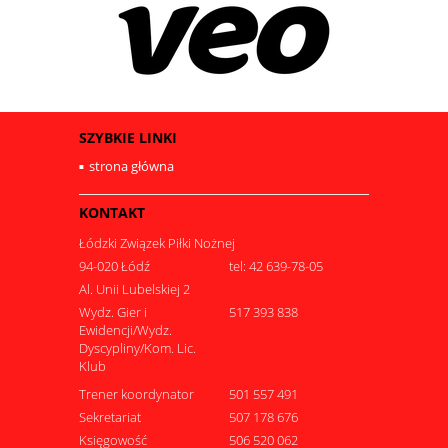
SZYBKIE LINKI
strona główna
KONTAKT
Łódzki Związek Piłki Nożnej
94-020 Łódź
tel: 42 639-78-05
Al. Unii Lubelskiej 2
Wydz. Gier i
517 393 838
Ewidencji/Wydz.
Dyscypliny/Kom. Lic.
Klub
Trener koordynator
501 557 491
Sekretariat
507 178 676
Księgowość
506 520 062