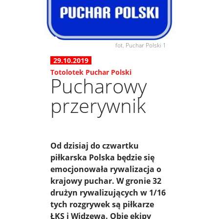
fot. Puchar Polski 1
29.10.2019
Totolotek Puchar Polski
Pucharowy
przerywnik
Od dzisiaj do czwartku
piłkarska Polska będzie się
emocjonowała rywalizacja o
krajowy puchar. W gronie 32
drużyn rywalizujących w 1/16
tych rozgrywek są piłkarze
ŁKS i Widzewa. Obie ekipy