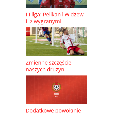
III liga: Pelikan i Widzew
II z wygranymi
Zmienne szczęście
naszych drużyn
Dodatkowe powołanie