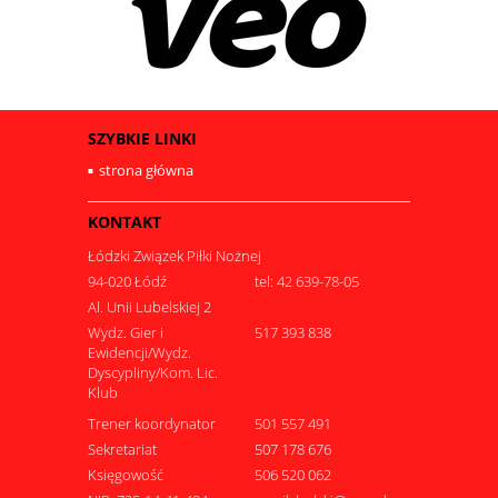
SZYBKIE LINKI
strona główna
KONTAKT
Łódzki Związek Piłki Nożnej
94-020 Łódź
tel: 42 639-78-05
Al. Unii Lubelskiej 2
Wydz. Gier i
517 393 838
Ewidencji/Wydz.
Dyscypliny/Kom. Lic.
Klub
Trener koordynator
501 557 491
Sekretariat
507 178 676
Księgowość
506 520 062