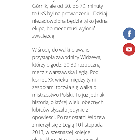
Górnik, ale od 50. do 79. minuty
to ŁKS był na prowadzeniu. Dzisiaj
niezadowolona będzie tylko jedna
ekipa, bo mecz musi wyłonić
zwycięzcę.
W środę do walki o awans
przystąpią zawodnicy Widzewa,
którzy o godz. 20.30 rozpoczną
mecz z warszawską Legią. Pod
koniec XX wieku między tymi
zespołami toczyła się walka o
mistrzostwo Polski. To już jednak
historia, o której wielu obecnych
kibiców słyszało jedynie z
opowieści. Po raz ostatni Widzew
zmierzył się z Legią 10 listopada
2013, w szesnastej kolejce
ekstraklasy. Na stadion przy al.