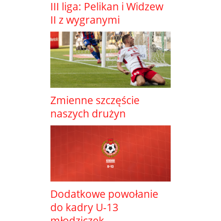
III liga: Pelikan i Widzew
II z wygranymi
Zmienne szczęście
naszych drużyn
Dodatkowe powołanie
do kadry U-13
młodziczek