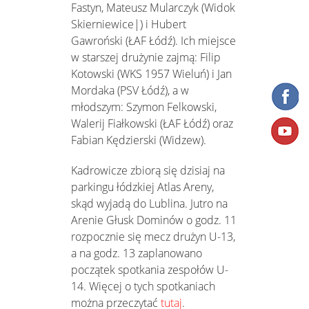
Fastyn, Mateusz Mularczyk (Widok
Skierniewice|) i Hubert
Gawroński (ŁAF Łódź). Ich miejsce
w starszej drużynie zajmą: Filip
Kotowski (WKS 1957 Wieluń) i Jan
Mordaka (PSV Łódź), a w
młodszym: Szymon Felkowski,
Walerij Fiałkowski (ŁAF Łódź) oraz
Fabian Kędzierski (Widzew).
Kadrowicze zbiorą się dzisiaj na
parkingu łódzkiej Atlas Areny,
skąd wyjadą do Lublina. Jutro na
Arenie Głusk Dominów o godz. 11
rozpocznie się mecz drużyn U-13,
a na godz. 13 zaplanowano
początek spotkania zespołów U-
14. Więcej o tych spotkaniach
można przeczytać
tutaj
.