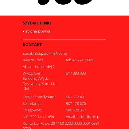
SZYBKIE LINKI
strona główna
KONTAKT
Łódzki Związek Piłki Nożnej
94-020 Łódź
tel: 42 639-78-05
Al. Unii Lubelskiej 2
Wydz. Gier i
517 393 838
Ewidencji/Wydz.
Dyscypliny/Kom. Lic.
Klub
Trener koordynator
501 557 491
Sekretariat
507 178 676
Księgowość
506 520 062
NIP: 725-14-41-484
email: lodzki@zpn.pl
Konto bankowe: 28 1160 2202 0000 0001 0881
0729