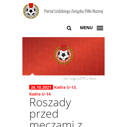
MENU
fot. Logo ŁZPN z tłem
26.10.2021
Kadra U-13
,
Kadra U-14
Roszady
przed
meczami z