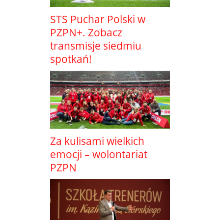
STS Puchar Polski w
PZPN+. Zobacz
transmisje siedmiu
spotkań!
Za kulisami wielkich
emocji – wolontariat
PZPN