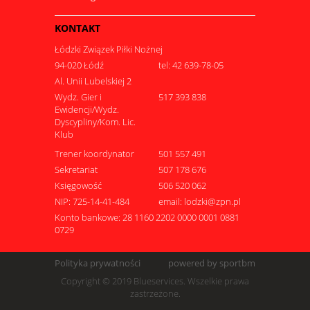
KONTAKT
Łódzki Związek Piłki Nożnej
94-020 Łódź
tel: 42 639-78-05
Al. Unii Lubelskiej 2
Wydz. Gier i
517 393 838
Ewidencji/Wydz.
Dyscypliny/Kom. Lic.
Klub
Trener koordynator
501 557 491
Sekretariat
507 178 676
Księgowość
506 520 062
NIP: 725-14-41-484
email: lodzki@zpn.pl
Konto bankowe: 28 1160 2202 0000 0001 0881
0729
Polityka prywatności
powered by sportbm
Copyright © 2019 Blueservices. Wszelkie prawa
zastrzeżone.