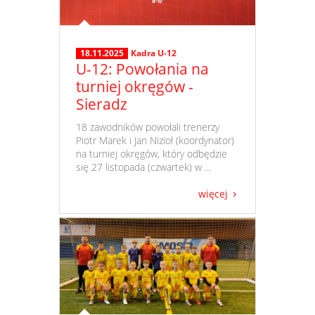
18.11.2025
Kadra U-12
U-12: Powołania na
turniej okręgów -
Sieradz
​ 18 zawodników powołali trenerzy
Piotr Marek i Jan Nizioł (koordynator)
na turniej okręgów, który odbędzie
się 27 listopada (czwartek) w ...
więcej