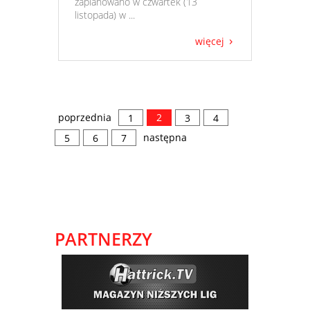
zaplanowano w czwartek (13
listopada) w ...
więcej
poprzednia
2
1
3
4
następna
5
6
7
PARTNERZY