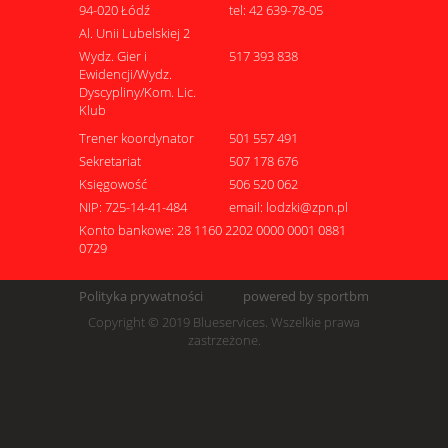
94-020 Łódź
tel: 42 639-78-05
Al. Unii Lubelskiej 2
Wydz. Gier i
517 393 838
Ewidencji/Wydz.
Dyscypliny/Kom. Lic.
Klub
Trener koordynator
501 557 491
Sekretariat
507 178 676
Księgowość
506 520 062
NIP: 725-14-41-484
email: lodzki@zpn.pl
Konto bankowe: 28 1160 2202 0000 0001 0881
0729
Polityka prywatności
powered by sportbm
Copyright © 2019 Blueservices. Wszelkie prawa
zastrzeżone.