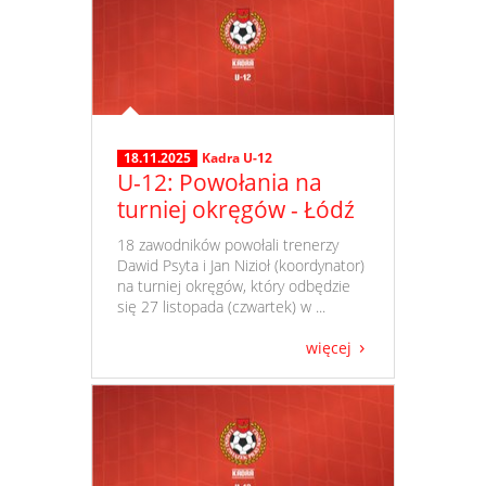
18.11.2025
Kadra U-12
U-12: Powołania na
turniej okręgów - Łódź
​ 18 zawodników powołali trenerzy
Dawid Psyta i Jan Nizioł (koordynator)
na turniej okręgów, który odbędzie
się 27 listopada (czwartek) w ...
więcej