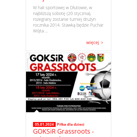
​ W hali sportowej w Dłutowie, w
najbliższą sobotę (20 stycznia),
rozegrany zostanie turniej drużyn
rocznika 2014. Stawką będzie Puchar
Wójta ...
więcej
05.01.2024
Piłka dla dzieci
GOKSiR Grassroots -