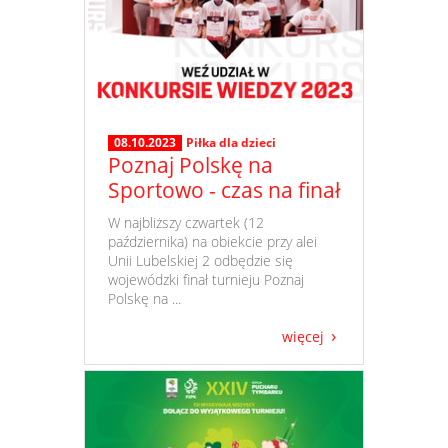
08.10.2023
Piłka dla dzieci
Poznaj Polskę na
Sportowo - czas na finał
​ W najbliższy czwartek (12
października) na obiekcie przy alei
Unii Lubelskiej 2 odbędzie się
wojewódzki finał turnieju Poznaj
Polskę na ...
więcej