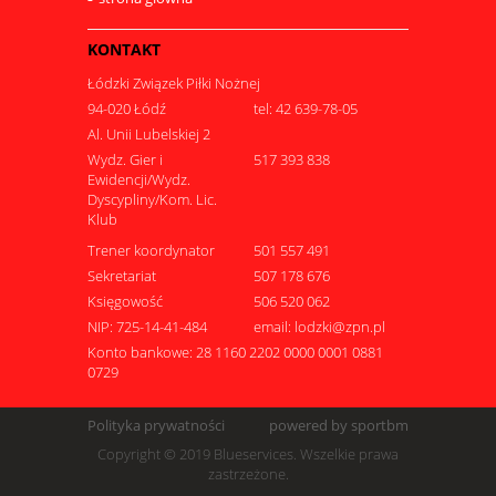
KONTAKT
Łódzki Związek Piłki Nożnej
94-020 Łódź
tel: 42 639-78-05
Al. Unii Lubelskiej 2
Wydz. Gier i
517 393 838
Ewidencji/Wydz.
Dyscypliny/Kom. Lic.
Klub
Trener koordynator
501 557 491
Sekretariat
507 178 676
Księgowość
506 520 062
NIP: 725-14-41-484
email: lodzki@zpn.pl
Konto bankowe: 28 1160 2202 0000 0001 0881
0729
Polityka prywatności
powered by sportbm
Copyright © 2019 Blueservices. Wszelkie prawa
zastrzeżone.