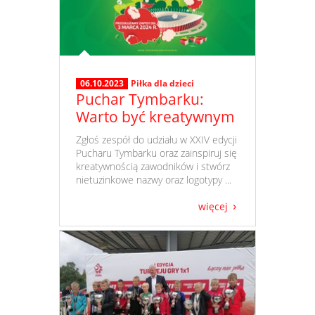
06.10.2023
Piłka dla dzieci
Puchar Tymbarku:
Warto być kreatywnym
​ Zgłoś zespół do udziału w XXIV edycji
Pucharu Tymbarku oraz zainspiruj się
kreatywnością zawodników i stwórz
nietuzinkowe nazwy oraz logotypy ...
więcej