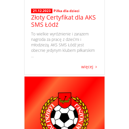
21.12.2023
Piłka dla dzieci
Złoty Certyfikat dla AKS
SMS Łódź
​ To wielkie wyróżnienie i zarazem
nagroda za pracę z dziećmi i
młodzieżą. AKS SMS Łódź jest
obecnie jedynym klubem piłkarskim
...
więcej