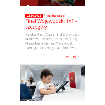
02.10.2023
Piłka dla dzieci
Finał Wojewódzki 1x1 -
szczegóły
​ Na obiektach Akademii ŁKS przy ulicy
Krańcowej 19 odbędzie się w środę
(4 października) Finał Wojewódzki
Turnieju 1x1. Zmagania chłopców ...
więcej