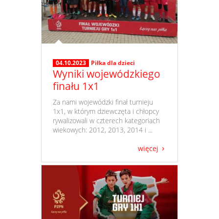
04.10.2023
Piłka dla dzieci
Wyniki wojewódzkiego
finału 1x1
​ Za nami wojewódzki finał turnieju
1x1, w którym dziewczęta i chłopcy
rywalizowali w czterech kategoriach
wiekowych: 2012, 2013, 2014 i ...
więcej