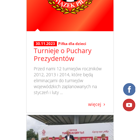
30.11.2023
Piłka dla dzieci
Turnieje o Puchary
Prezydentów
​ Przed nami 12 turniejów roczników
2012, 2013 i 2014, które będą
eliminacjami do turniejów
wojewódzkich zaplanowanych na
styczeń i luty ...
więcej