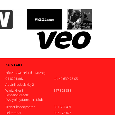
KONTAKT
Łódzki Związek Piłki Nożnej
94-020 Łódź
tel: 42 639-78-05
Al. Unii Lubelskiej 2
Wydz. Gier i
517 393 838
Ewidencji/Wydz.
Dyscypliny/Kom. Lic. Klub
Trener koordynator
501 557 491
Sekretariat
507 178 676