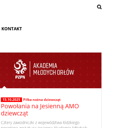
KONTAKT
15.10.2025
Piłka nożna dziewcząt
Powołania na Jesienną AMO
dziewcząt
​ Cztery zawodniczki z województwa łódzkiego
powołane zostały na Jesienną Akademię Młodych