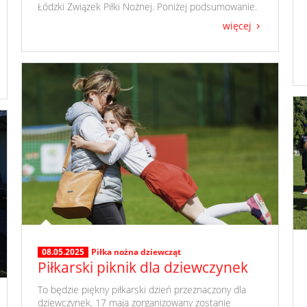
Łódzki Związek Piłki Nożnej. Poniżej podsumowanie.
więcej
08.05.2025
Piłka nożna dziewcząt
Piłkarski piknik dla dziewczynek
​ To będzie piękny piłkarski dzień przeznaczony dla
dziewczynek. 17 maja zorganizowany zostanie