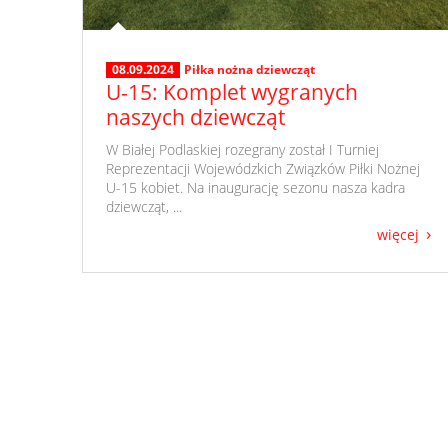
08.09.2024
Piłka nożna dziewcząt
U-15: Komplet wygranych
naszych dziewcząt
​ W Białej Podlaskiej rozegrany został I Turniej
Reprezentacji Wojewódzkich Związków Piłki Nożnej
U-15 kobiet. Na inaugurację sezonu nasza kadra
dziewcząt, ...
więcej