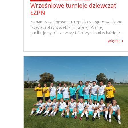
Wrześniowe turnieje dziewcząt
ŁZPN
​ Za nami wrześniowe turnieje dziewcząt prowadzone
przez Łódzki Związek Piłki Nożnej. Poniżej
publikujemy plik ze wszystkimi wynikami w każdej z ...
więcej