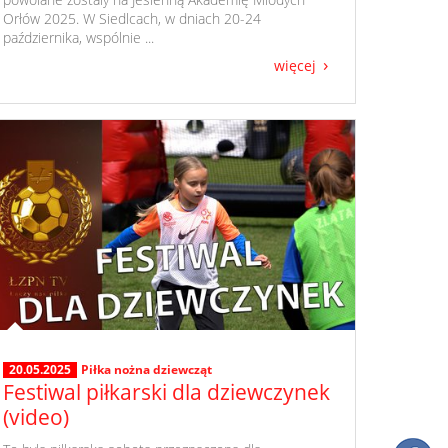
Orłów 2025. W Siedlcach, w dniach 20-24
października, wspólnie ...
więcej
20.05.2025
Piłka nożna dziewcząt
Festiwal piłkarski dla dziewczynek
(video)