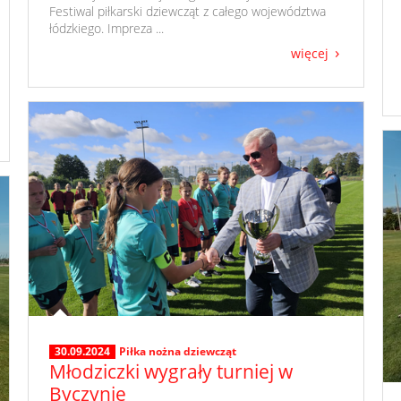
Festiwal piłkarski dziewcząt z całego województwa
łódzkiego. Impreza ...
więcej
30.09.2024
Piłka nożna dziewcząt
Młodziczki wygrały turniej w
Byczynie