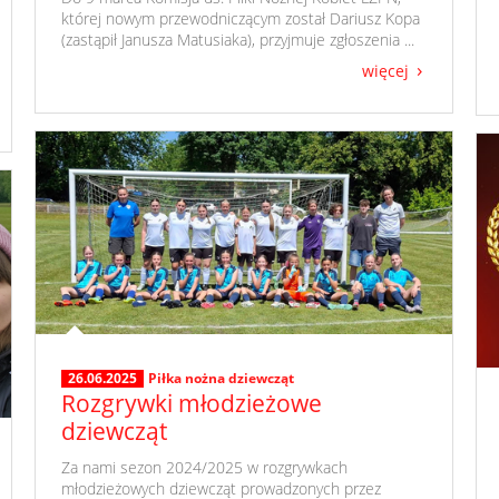
której nowym przewodniczącym został Dariusz Kopa
(zastąpił Janusza Matusiaka), przyjmuje zgłoszenia ...
więcej
26.06.2025
Piłka nożna dziewcząt
Rozgrywki młodzieżowe
dziewcząt
​ Za nami sezon 2024/2025 w rozgrywkach
młodzieżowych dziewcząt prowadzonych przez