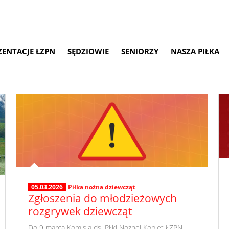
ZENTACJE ŁZPN
SĘDZIOWIE
SENIORZY
NASZA PIŁKA
05.03.2026
Piłka nożna dziewcząt
Zgłoszenia do młodzieżowych
rozgrywek dziewcząt
​ Do 9 marca Komisja ds. Piłki Nożnej Kobiet ŁZPN,