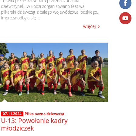
​ To była piłkarska sobota przeznaczona dla
dziewczynek. W Łodzi zorganizowano festiwal
piłkarski dziewcząt z całego województwa łódzkiego.
Impreza odbyła się ...
więcej
07.11.2024
Piłka nożna dziewcząt
U-13: Powołanie kadry
młodziczek