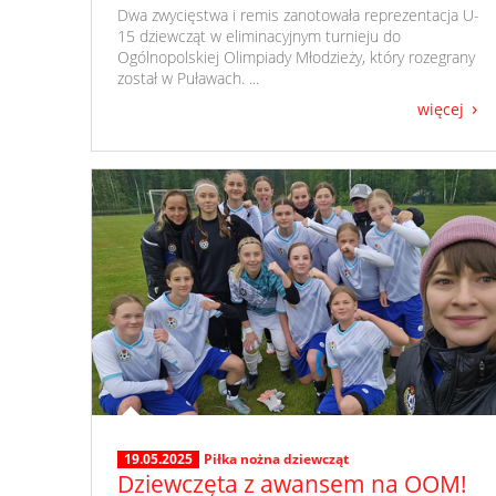
​ Dwa zwycięstwa i remis zanotowała reprezentacja U-
15 dziewcząt w eliminacyjnym turnieju do
Ogólnopolskiej Olimpiady Młodzieży, który rozegrany
został w Puławach. ...
więcej
19.05.2025
Piłka nożna dziewcząt
Dziewczęta z awansem na OOM!