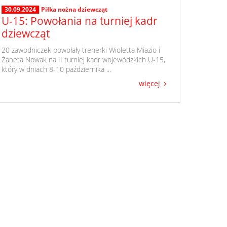
30.09.2024
Piłka nożna dziewcząt
U-15: Powołania na turniej kadr
dziewcząt
​ 20 zawodniczek powołały trenerki Wioletta Miazio i
Żaneta Nowak na II turniej kadr wojewódzkich U-15,
który w dniach 8-10 października ...
więcej