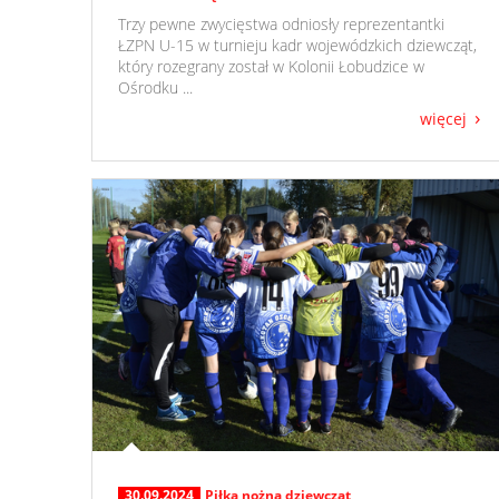
​ Trzy pewne zwycięstwa odniosły reprezentantki
ŁZPN U-15 w turnieju kadr wojewódzkich dziewcząt,
który rozegrany został w Kolonii Łobudzice w
Ośrodku ...
więcej
30.09.2024
Piłka nożna dziewcząt