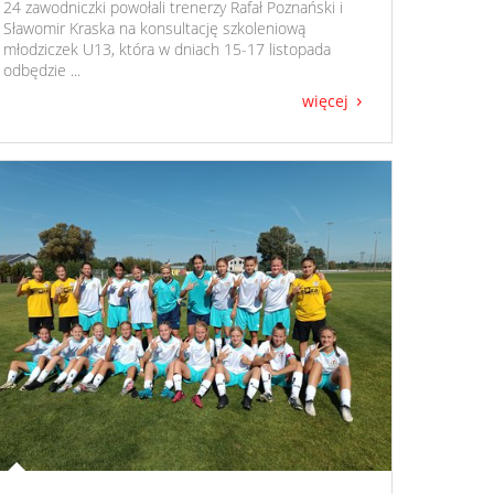
​ 24 zawodniczki powołali trenerzy Rafał Poznański i
Sławomir Kraska na konsultację szkoleniową
młodziczek U13, która w dniach 15-17 listopada
odbędzie ...
więcej