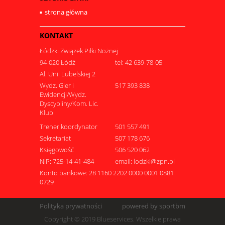
strona główna
KONTAKT
Łódzki Związek Piłki Nożnej
94-020 Łódź
tel: 42 639-78-05
Al. Unii Lubelskiej 2
Wydz. Gier i
517 393 838
Ewidencji/Wydz.
Dyscypliny/Kom. Lic.
Klub
Trener koordynator
501 557 491
Sekretariat
507 178 676
Księgowość
506 520 062
NIP: 725-14-41-484
email: lodzki@zpn.pl
Konto bankowe: 28 1160 2202 0000 0001 0881
0729
Polityka prywatności
powered by sportbm
Copyright © 2019 Blueservices. Wszelkie prawa