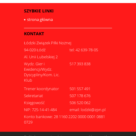
SZYBKIE LINKI
strona główna
KONTAKT
Łódzki Związek Piłki Nożnej
94-020 Łódź
tel: 42 639-78-05
Al. Unii Lubelskiej 2
Wydz. Gier i
517 393 838
Ewidencji/Wydz.
Dyscypliny/Kom. Lic.
Klub
Trener koordynator
501 557 491
Sekretariat
507 178 676
Księgowość
506 520 062
NIP: 725-14-41-484
email: lodzki@zpn.pl
Konto bankowe: 28 1160 2202 0000 0001 0881
0729