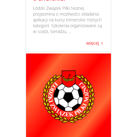
​ Łódzki Związek Piłki Nożnej
przypomina o możliwości składania
aplikacji na kursy trenerskie różnych
kategorii. Szkolenia organizowane są
w: Łodzi, Sieradzu, ...
więcej