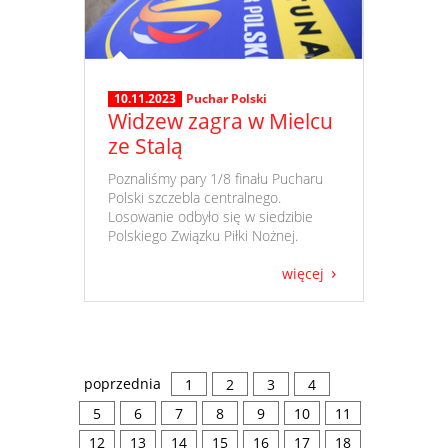
10.11.2023
Puchar Polski
Widzew zagra w Mielcu
ze Stalą
​ Poznaliśmy pary 1/8 finału Pucharu
Polski szczebla centralnego.
Losowanie odbyło się w siedzibie
Polskiego Związku Piłki Nożnej.
więcej
poprzednia
1
2
3
4
5
6
7
8
9
10
11
12
13
14
15
16
17
18