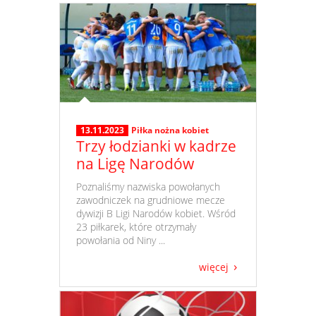
13.11.2023
Piłka nożna kobiet
Trzy łodzianki w kadrze
na Ligę Narodów
​ Poznaliśmy nazwiska powołanych
zawodniczek na grudniowe mecze
dywizji B Ligi Narodów kobiet. Wśród
23 piłkarek, które otrzymały
powołania od Niny ...
więcej