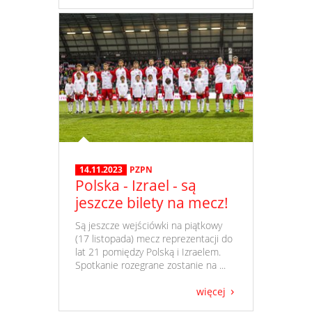
14.11.2023
PZPN
Polska - Izrael - są
jeszcze bilety na mecz!
​ Są jeszcze wejściówki na piątkowy
(17 listopada) mecz reprezentacji do
lat 21 pomiędzy Polską i Izraelem.
Spotkanie rozegrane zostanie na ...
więcej