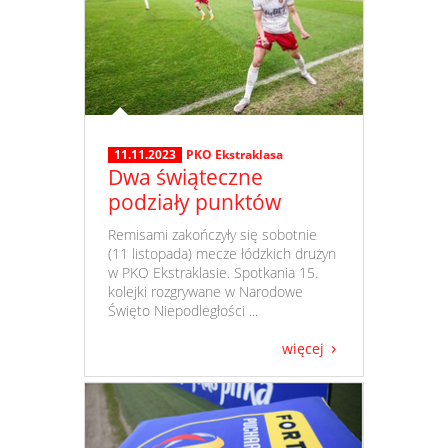
11.11.2023
PKO Ekstraklasa
Dwa świąteczne
podziały punktów
​ Remisami zakończyły się sobotnie
(11 listopada) mecze łódzkich drużyn
w PKO Ekstraklasie. Spotkania 15.
kolejki rozgrywane w Narodowe
Święto Niepodległości ...
więcej