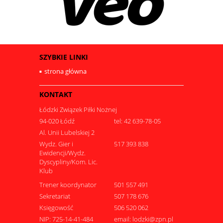
SZYBKIE LINKI
strona główna
KONTAKT
Łódzki Związek Piłki Nożnej
94-020 Łódź
tel: 42 639-78-05
Al. Unii Lubelskiej 2
Wydz. Gier i
517 393 838
Ewidencji/Wydz.
Dyscypliny/Kom. Lic.
Klub
Trener koordynator
501 557 491
Sekretariat
507 178 676
Księgowość
506 520 062
NIP: 725-14-41-484
email: lodzki@zpn.pl