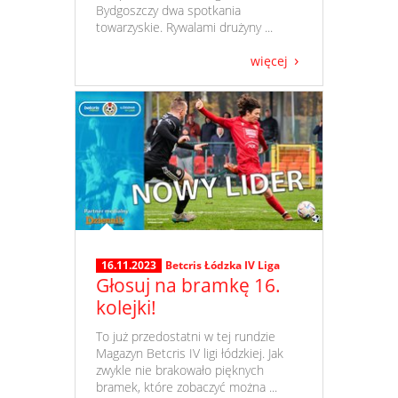
Bydgoszczy dwa spotkania
towarzyskie. Rywalami drużyny ...
więcej
16.11.2023
Betcris Łódzka IV Liga
Głosuj na bramkę 16.
kolejki!
​ To już przedostatni w tej rundzie
Magazyn Betcris IV ligi łódzkiej. Jak
zwykle nie brakowało pięknych
bramek, które zobaczyć można ...