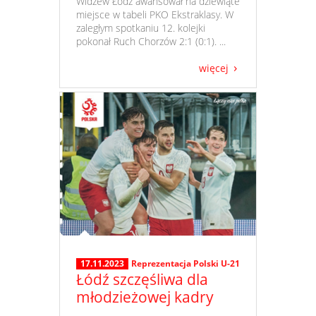
​ Widzew Łódź awansował na dziewiąte
miejsce w tabeli PKO Ekstraklasy. W
zaległym spotkaniu 12. kolejki
pokonał Ruch Chorzów 2:1 (0:1). ...
więcej
17.11.2023
Reprezentacja Polski U-21
Łódź szczęśliwa dla
młodzieżowej kadry