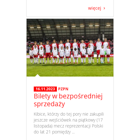
więcej
16.11.2023
PZPN
Bilety w bezpośredniej
sprzedaży
​ Kibice, którzy do tej pory nie zakupili
jeszcze wejściówek na piątkowy (17
listopada) mecz reprezentacji Polski
do lat 21 pomiędzy ...