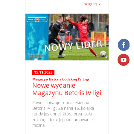
więcej
15.11.2023
Magazyn Betcris Łódzkiej IV Ligi
Nowe wydanie
Magazynu Betcris IV ligi
​ Powoli finiszuje runda jesienna
Betcris IV ligi. Za nami 16. kolejka
rundy jesiennej, która przyniosła
zmianę lidera. Jej podsumowanie
można ...