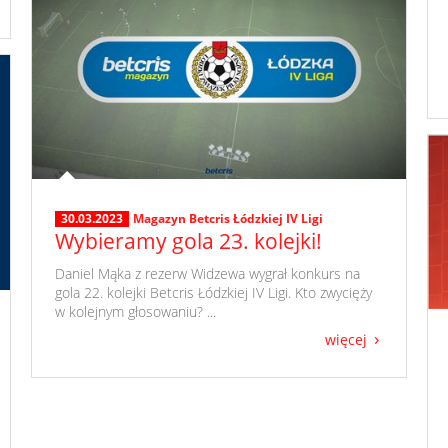
30.03.2023
Magazyn Betcris Łódzkiej IV Ligi
Wybieramy gola 23. kolejki!
​ Daniel Mąka z rezerw Widzewa wygrał konkurs na
gola 22. kolejki Betcris Łódzkiej IV Ligi. Kto zwycięży
w kolejnym głosowaniu? ...
więcej