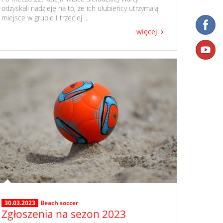
odzyskali nadzieję na to, że ich ulubieńcy utrzymają
miejsce w grupie I trzeciej ...
więcej
30.03.2023
Beach soccer
Zgłoszenia na sezon 2023