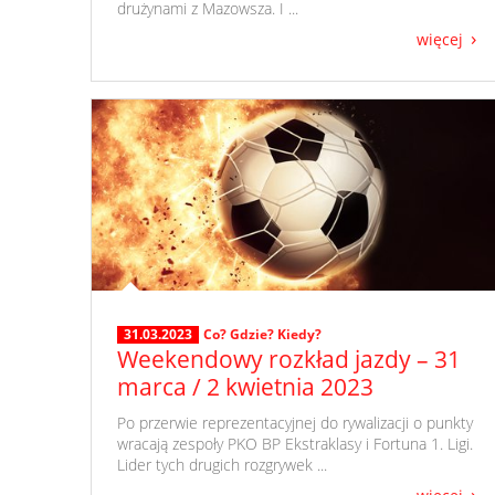
drużynami z Mazowsza. I ...
więcej
31.03.2023
Co? Gdzie? Kiedy?
Weekendowy rozkład jazdy – 31
marca / 2 kwietnia 2023
​ Po przerwie reprezentacyjnej do rywalizacji o punkty
wracają zespoły PKO BP Ekstraklasy i Fortuna 1. Ligi.
Lider tych drugich rozgrywek ...