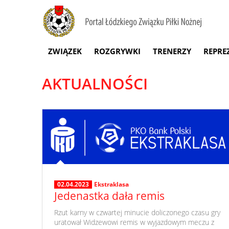
ZWIĄZEK
ROZGRYWKI
TRENERZY
REPRE
AKTUALNOŚCI
02.04.2023
Ekstraklasa
Jedenastka dała remis
​ Rzut karny w czwartej minucie doliczonego czasu gry
uratował Widzewowi remis w wyjazdowym meczu z