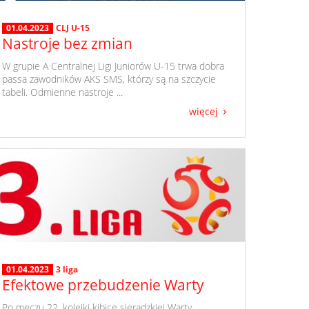
01.04.2023
CLJ U-15
Nastroje bez zmian
​ W grupie A Centralnej Ligi Juniorów U-15 trwa dobra
passa zawodników AKS SMS, którzy są na szczycie
tabeli. Odmienne nastroje ...
więcej
01.04.2023
3 liga
Efektowe przebudzenie Warty
​ Po meczu 22. kolejki kibice sieradzkiej Warty