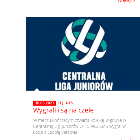
więcej
30.03.2023
CLJ U-15
Wygrali i są na czele
​ W meczu kończącym czwartą kolejkę w grupie A
Centralnej Ligi Juniorów U-15 AKS SMS wygrał w
Łodzi z Escolą Varsovia ...