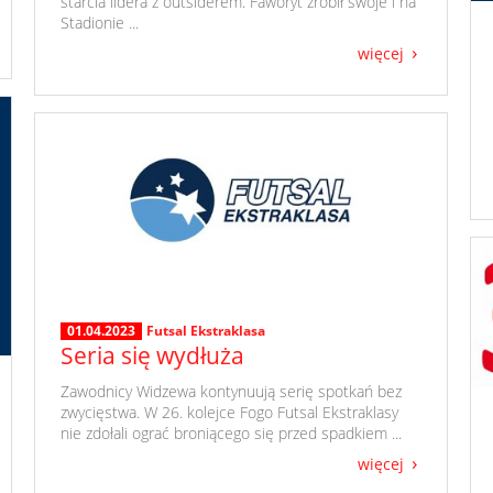
starcia lidera z outsiderem. Faworyt zrobił swoje i na
Stadionie ...
więcej
01.04.2023
Futsal Ekstraklasa
Seria się wydłuża
​ Zawodnicy Widzewa kontynuują serię spotkań bez
zwycięstwa. W 26. kolejce Fogo Futsal Ekstraklasy
nie zdołali ograć broniącego się przed spadkiem ...
więcej