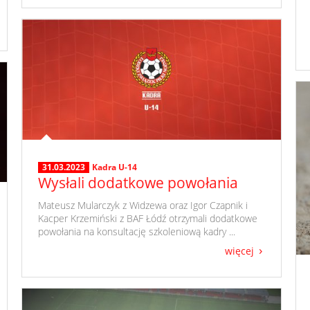
31.03.2023
Kadra U-14
Wysłali dodatkowe powołania
​ Mateusz Mularczyk z Widzewa oraz Igor Czapnik i
Kacper Krzemiński z BAF Łódź otrzymali dodatkowe
powołania na konsultację szkoleniową kadry ...
więcej