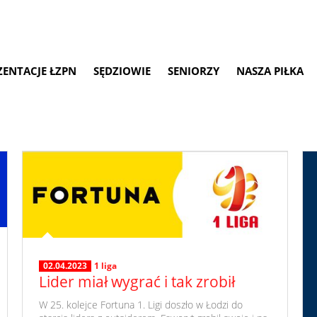
ZENTACJE ŁZPN
SĘDZIOWIE
SENIORZY
NASZA PIŁKA
02.04.2023
1 liga
Lider miał wygrać i tak zrobił
​ W 25. kolejce Fortuna 1. Ligi doszło w Łodzi do