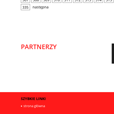
następna
335
PARTNERZY
SZYBKIE LINKI
strona główna