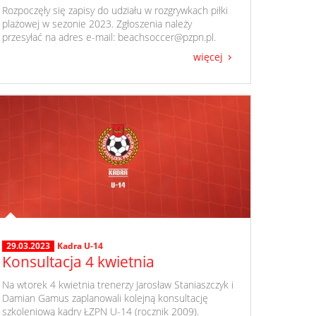
​ Rozpoczęły się zapisy do udziału w rozgrywkach piłki
plażowej w sezonie 2023. Zgłoszenia należy
przesyłać na adres e-mail: beachsoccer@pzpn.pl.
więcej
29.03.2023
Kadra U-14
Konsultacja 4 kwietnia
​ Na wtorek 4 kwietnia trenerzy Jarosław Staniaszczyk i
Damian Gamus zaplanowali kolejną konsultację
szkoleniową kadry ŁZPN U-14 (rocznik 2009).