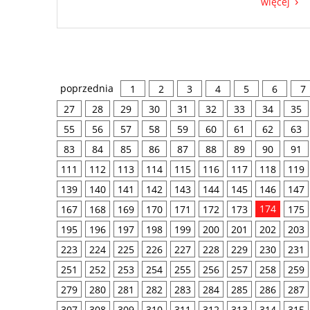
więcej
poprzednia
1
2
3
4
5
6
7
27
28
29
30
31
32
33
34
35
55
56
57
58
59
60
61
62
63
83
84
85
86
87
88
89
90
91
111
112
113
114
115
116
117
118
119
139
140
141
142
143
144
145
146
147
174
167
168
169
170
171
172
173
175
195
196
197
198
199
200
201
202
203
223
224
225
226
227
228
229
230
231
251
252
253
254
255
256
257
258
259
279
280
281
282
283
284
285
286
287
307
308
309
310
311
312
313
314
315