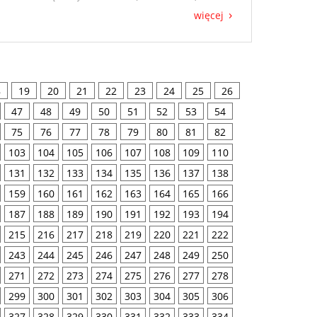
więcej
8
19
20
21
22
23
24
25
26
47
48
49
50
51
52
53
54
75
76
77
78
79
80
81
82
103
104
105
106
107
108
109
110
131
132
133
134
135
136
137
138
159
160
161
162
163
164
165
166
187
188
189
190
191
192
193
194
215
216
217
218
219
220
221
222
243
244
245
246
247
248
249
250
271
272
273
274
275
276
277
278
299
300
301
302
303
304
305
306
327
328
329
330
331
332
333
334