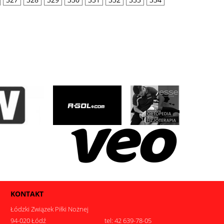
KONTAKT
Łódzki Związek Piłki Nożnej
94-020 Łódź
tel: 42 639-78-05