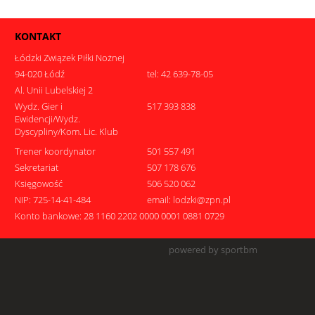
KONTAKT
Łódzki Związek Piłki Nożnej
94-020 Łódź
tel: 42 639-78-05
Al. Unii Lubelskiej 2
Wydz. Gier i
517 393 838
Ewidencji/Wydz.
Dyscypliny/Kom. Lic. Klub
Trener koordynator
501 557 491
Sekretariat
507 178 676
Księgowość
506 520 062
NIP: 725-14-41-484
email: lodzki@zpn.pl
Konto bankowe: 28 1160 2202 0000 0001 0881 0729
powered by sportbm