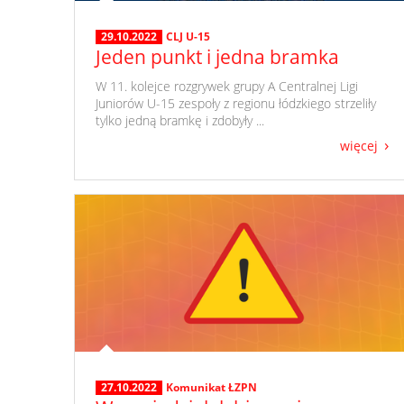
29.10.2022
CLJ U-15
Jeden punkt i jedna bramka
​ W 11. kolejce rozgrywek grupy A Centralnej Ligi
Juniorów U-15 zespoły z regionu łódzkiego strzeliły
tylko jedną bramkę i zdobyły ...
więcej
27.10.2022
Komunikat ŁZPN