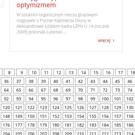
optymizmem
​ W ostatnim tegorocznym meczu grupowym
rozgrywek o Puchar Kazimierza Deyny w
Aleksandrowie Łódzkim kadra ŁZPN U-14 (rocznik
2009) pokonała Lubelski ...
więcej
8
9
10
11
12
13
14
15
16
17
1
36
37
38
39
40
41
42
43
44
45
46
64
65
66
67
68
69
70
71
72
73
74
92
93
94
95
96
97
98
99
100
101
102
120
121
122
123
124
125
126
127
128
129
130
148
149
150
151
152
153
154
155
156
157
158
176
177
178
179
180
181
182
183
184
185
186
204
205
206
207
208
209
210
211
212
213
214