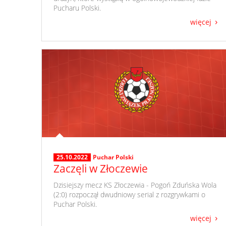
Pucharu Polski.
więcej
25.10.2022
Puchar Polski
Zaczęli w Złoczewie
​ Dzisiejszy mecz KS Złoczewia - Pogoń Zduńska Wola
(2:0) rozpoczął dwudniowy serial z rozgrywkami o
Puchar Polski.
więcej