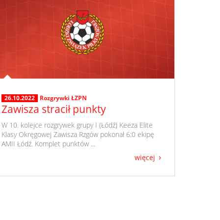
26.10.2022
Rozgrywki ŁZPN
Zawisza stracił punkty
​ W 10. kolejce rozgrywek grupy I (Łódź) Keeza Elite
Klasy Okręgowej Zawisza Rzgów pokonał 6:0 ekipę
AMII Łódź. Komplet punktów ...
więcej