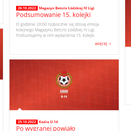
26.10.2022
Magazyn Betcris Łódzkiej IV Ligi
Podsumowanie 15. kolejki
​ O godzinie 20:00 rozpocznie się dzisiaj emisja
kolejnego Magazynu Betcris Łódzkiej IV Ligi.
Podsumujemy w nim wydarzenia 15. kolejki.
więcej
25.10.2022
Kadra U-14
Po wygranej powiało