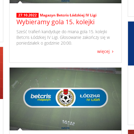
27.10.2022
Magazyn Betcris Łódzkiej IV Ligi
Wybieramy gola 15. kolejki
​ Sześć trafień kandyduje do miana gola 15. kolejki
Betcris Łódzkiej IV Ligi. Głosowanie zakończy się w
poniedziałek o godzinie 20:00.
więcej