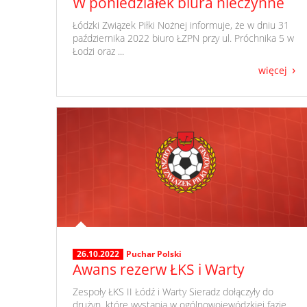
W poniedziałek biura nieczynne
​ Łódzki Związek Piłki Nożnej informuje, że w dniu 31
października 2022 biuro ŁZPN przy ul. Próchnika 5 w
Łodzi oraz ...
więcej
26.10.2022
Puchar Polski
Awans rezerw ŁKS i Warty
​ Zespoły ŁKS II Łódź i Warty Sieradz dołączyły do
drużyn, które wystąpią w ogólnowojewódzkiej fazie