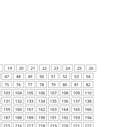
8
19
20
21
22
23
24
25
26
47
48
49
50
51
52
53
54
75
76
77
78
79
80
81
82
103
104
105
106
107
108
109
110
131
132
133
134
135
136
137
138
159
160
161
162
163
164
165
166
187
188
189
190
191
192
193
194
215
216
217
218
219
220
221
222