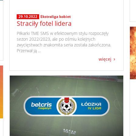
29.10.2022
Ekstraliga kobiet
Straciły fotel lidera
​ Piłkarki TME SMS w efektownym stylu rozpoczęły
sezon 2022/2023, ale po ośmiu kolejnych
zwycięstwach znakomita seria została zakończona.
Przerwał ją ...
więcej