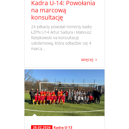
Kadra U-14: Powołania
na marcową
konsultację
​ 24 piłkarzy powołali trenerzy kadry
ŁZPN U14 Artur Sadura i Mateusz
Rzepkowski na konsultację
szkoleniową, która odbędzie się 4
marca ...
więcej
26.02.2026
Kadra U-13