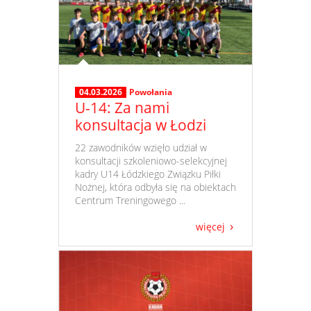
04.03.2026
Powołania
U-14: Za nami
konsultacja w Łodzi
​ 22 zawodników wzięło udział w
konsultacji szkoleniowo-selekcyjnej
kadry U14 Łódzkiego Związku Piłki
Nożnej, która odbyła się na obiektach
Centrum Treningowego ...
więcej