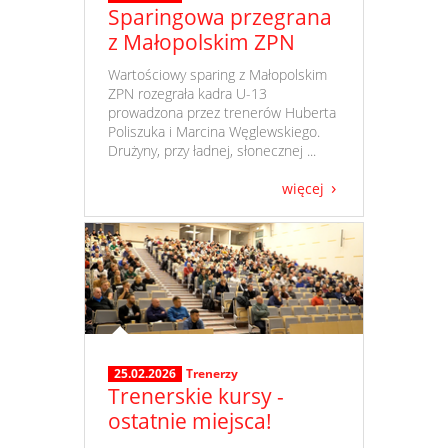
Sparingowa przegrana
z Małopolskim ZPN
​ Wartościowy sparing z Małopolskim
ZPN rozegrała kadra U-13
prowadzona przez trenerów Huberta
Poliszuka i Marcina Węglewskiego.
Drużyny, przy ładnej, słonecznej ...
więcej
25.02.2026
Trenerzy
Trenerskie kursy -
ostatnie miejsca!