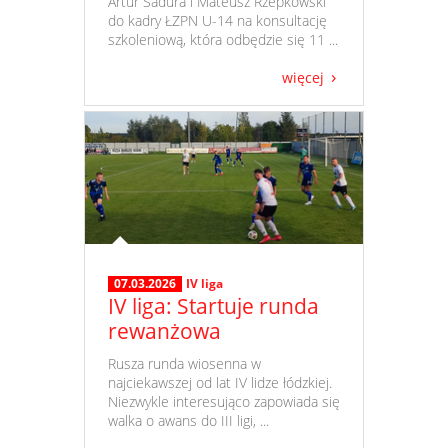
Artur Sadura i Mateusz Rzepkowski
do kadry ŁZPN U-14 na konsultację
szkoleniową, która odbędzie się 11 ...
więcej
07.03.2026
IV liga
IV liga: Startuje runda
rewanżowa
​ Rusza runda wiosenna w
najciekawszej od lat IV lidze łódzkiej.
Niezwykle interesująco zapowiada się
walka o awans do III ligi, ...