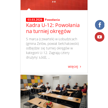
03.03.2026
Powołania
Kadra U-12: Powołania
na turniej okręgów
​ 5 marca (czwartek) w Łobudzicach
(gmina Zelów, powiat bełchatowski)
odbędzie się turniej okręgów w
kategorii U-12. Zagrają cztery
drużyny: Łódź, ...
więcej