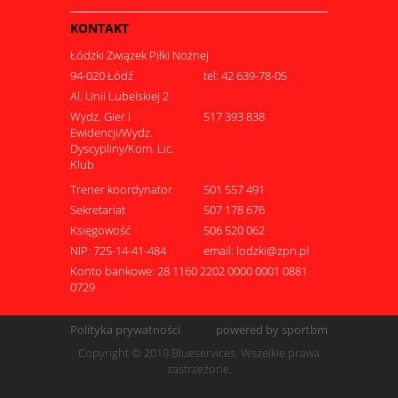
KONTAKT
Łódzki Związek Piłki Nożnej
94-020 Łódź
tel: 42 639-78-05
Al. Unii Lubelskiej 2
Wydz. Gier i
517 393 838
Ewidencji/Wydz.
Dyscypliny/Kom. Lic.
Klub
Trener koordynator
501 557 491
Sekretariat
507 178 676
Księgowość
506 520 062
NIP: 725-14-41-484
email: lodzki@zpn.pl
Konto bankowe: 28 1160 2202 0000 0001 0881
0729
Polityka prywatności
powered by sportbm
Copyright © 2019 Blueservices. Wszelkie prawa
zastrzeżone.