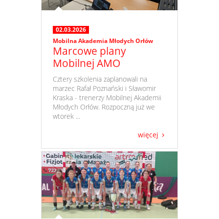
02.03.2026
Mobilna Akademia Młodych Orłów
Marcowe plany
Mobilnej AMO
​ Cztery szkolenia zaplanowali na
marzec Rafał Poznański i Sławomir
Kraska - trenerzy Mobilnej Akademii
Młodych Orłów. Rozpoczną już we
wtorek ...
więcej