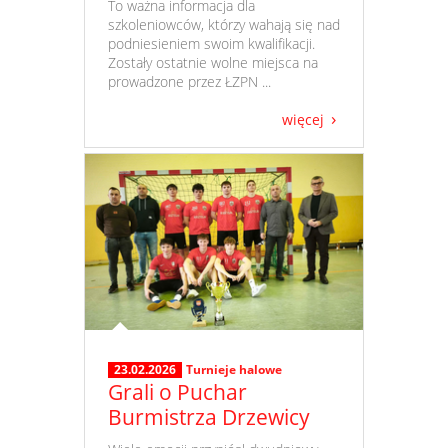
​ To ważna informacja dla
szkoleniowców, którzy wahają się nad
podniesieniem swoim kwalifikacji.
Zostały ostatnie wolne miejsca na
prowadzone przez ŁZPN ...
więcej
23.02.2026
Turnieje halowe
Grali o Puchar
Burmistrza Drzewicy