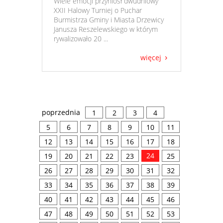
​ Wiele emocji przyniósł dwudniowy
XXII Halowy Turniej o Puchar
Burmistrza Gminy i Miasta Drzewicy
Janusza Reszelewskiego w którym
rywalizowało 20 ...
więcej
poprzednia
1
2
3
4
5
6
7
8
9
10
11
12
13
14
15
16
17
18
24
19
20
21
22
23
25
26
27
28
29
30
31
32
33
34
35
36
37
38
39
40
41
42
43
44
45
46
47
48
49
50
51
52
53