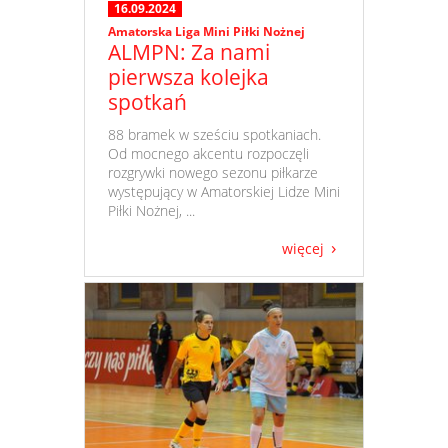
16.09.2024
Amatorska Liga Mini Piłki Nożnej
ALMPN: Za nami
pierwsza kolejka
spotkań
​ 88 bramek w sześciu spotkaniach.
Od mocnego akcentu rozpoczęli
rozgrywki nowego sezonu piłkarze
występujący w Amatorskiej Lidze Mini
Piłki Nożnej, ...
więcej