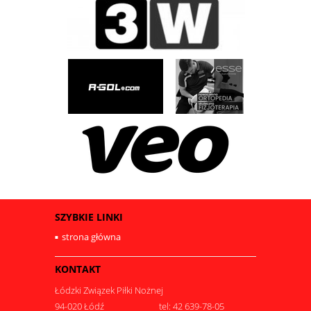
SZYBKIE LINKI
strona główna
KONTAKT
Łódzki Związek Piłki Nożnej
94-020 Łódź
tel: 42 639-78-05