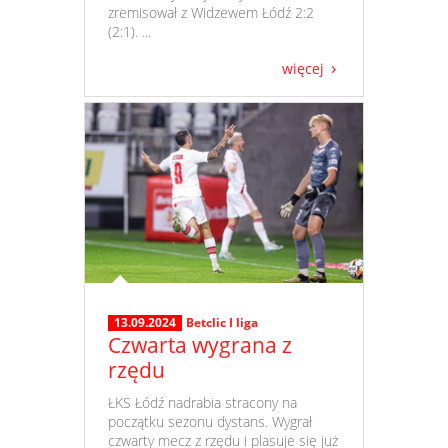
zremisował z Widzewem Łódź 2:2
(2:1). ...
więcej
13.09.2024
Betclic I liga
Czwarta wygrana z
rzędu
​ ŁKS Łódź nadrabia stracony na
początku sezonu dystans. Wygrał
czwarty mecz z rzędu i plasuje się już