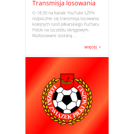
Transmisja losowania
​ O 18:30 na kanale YouTube ŁZPN
rozpocznie się transmisja losowania
kolejnych rund piłkarskiego Pucharu
Polski na szczeblu okręgowym.
Rozlosowane zostaną ...
więcej