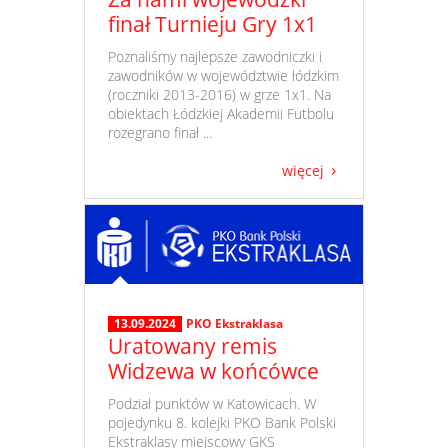
finał Turnieju Gry 1x1
​ Poznaliśmy najlepsze zawodniczki i
zawodników w województwie łódzkim
(roczniki 2013-2016) w grze 1x1. Na
obiektach Łódzkiej Akademii Futbolu
rozegrano finał ...
więcej
13.09.2024
PKO Ekstraklasa
Uratowany remis
Widzewa w końcówce
​ Podział punktów w Katowicach. W
pojedynku 8. kolejki PKO Bank Polski
Ekstraklasy miejscowy GKS