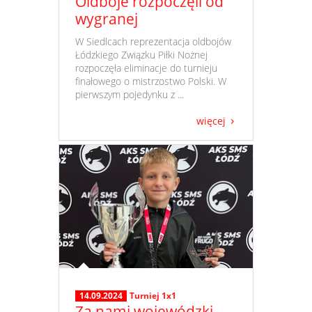
Oldboje rozpoczęli od
wygranej
​ W Siedlcach reprezentacja oldbojów
Łódzkiego Związku Piłki Nożnej
rozpoczęła eliminacje do turnieju
finałowego o mistrzostwo Polski. W
pierwszym pojedynku z ...
więcej
14.09.2024
Turniej 1x1
Za nami wojewódzki