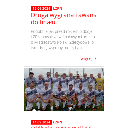
15.09.2024
ŁZPN
Druga wygrana i awans
do finału
​ Podobnie jak przed rokiem oldboje
ŁZPN powalczą w finałowym turnieju
o Mistrzostwo Polski. Zdecydował o
tym drugi wygrany mecz, tym ...
więcej
14.09.2024
ŁZPN