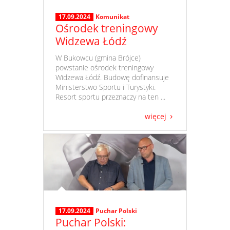
17.09.2024
Komunikat
Ośrodek treningowy
Widzewa Łódź
​ W Bukowcu (gmina Brójce)
powstanie ośrodek treningowy
Widzewa Łódź. Budowę dofinansuje
Ministerstwo Sportu i Turystyki.
Resort sportu przeznaczy na ten ...
więcej
17.09.2024
Puchar Polski
Puchar Polski: