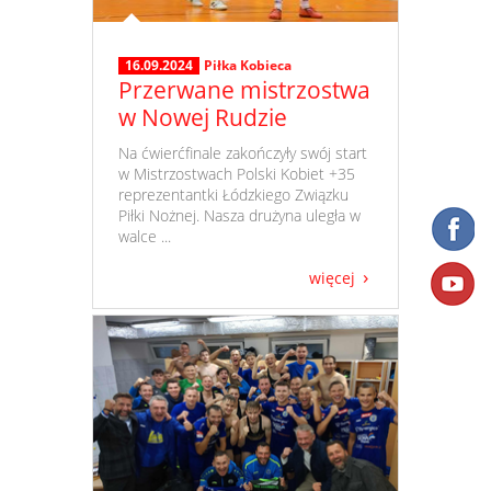
16.09.2024
Piłka Kobieca
Przerwane mistrzostwa
w Nowej Rudzie
​ Na ćwierćfinale zakończyły swój start
w Mistrzostwach Polski Kobiet +35
reprezentantki Łódzkiego Związku
Piłki Nożnej. Nasza drużyna uległa w
walce ...
więcej