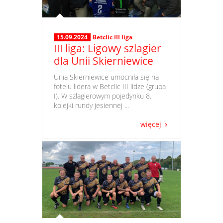
15.09.2024
Betclic III liga
III liga: Ligowy szlagier
dla Unii Skierniewice
​ Unia Skierniewice umocniła się na
fotelu lidera w Betclic III lidze (grupa
I). W szlagierowym pojedynku 8.
kolejki rundy jesiennej ...
więcej