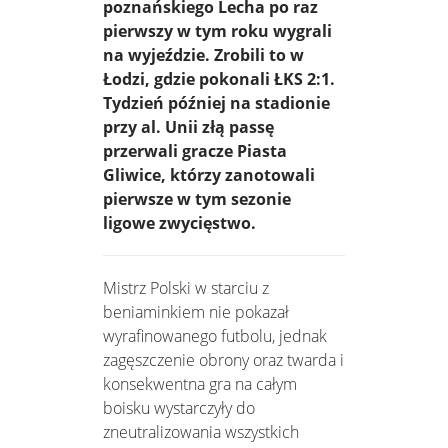
poznańskiego Lecha po raz
pierwszy w tym roku wygrali
na wyjeździe. Zrobili to w
Łodzi, gdzie pokonali ŁKS 2:1.
Tydzień później na stadionie
przy al. Unii złą passę
przerwali gracze Piasta
Gliwice, którzy zanotowali
pierwsze w tym sezonie
ligowe zwycięstwo.
Mistrz Polski w starciu z
beniaminkiem nie pokazał
wyrafinowanego futbolu, jednak
zagęszczenie obrony oraz twarda i
konsekwentna gra na całym
boisku wystarczyły do
zneutralizowania wszystkich