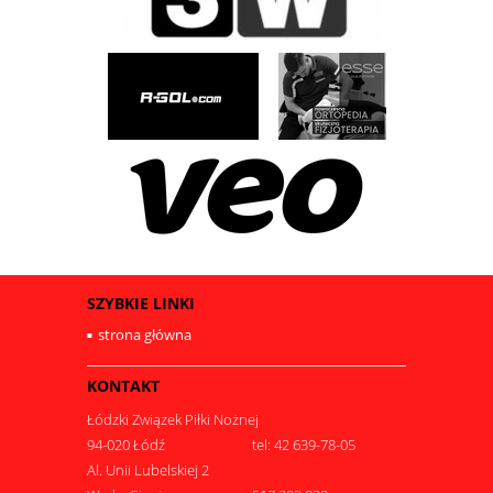
SZYBKIE LINKI
strona główna
KONTAKT
Łódzki Związek Piłki Nożnej
94-020 Łódź
tel: 42 639-78-05
Al. Unii Lubelskiej 2