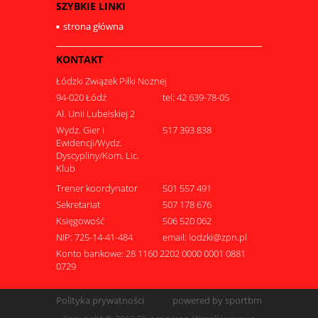
SZYBKIE LINKI
strona główna
KONTAKT
Łódzki Związek Piłki Nożnej
94-020 Łódź
tel: 42 639-78-05
Al. Unii Lubelskiej 2
Wydz. Gier i
517 393 838
Ewidencji/Wydz.
Dyscypliny/Kom. Lic.
Klub
Trener koordynator
501 557 491
Sekretariat
507 178 676
Księgowość
506 520 062
NIP: 725-14-41-484
email: lodzki@zpn.pl
Konto bankowe: 28 1160 2202 0000 0001 0881
0729
Polityka prywatności
powered by sportbm