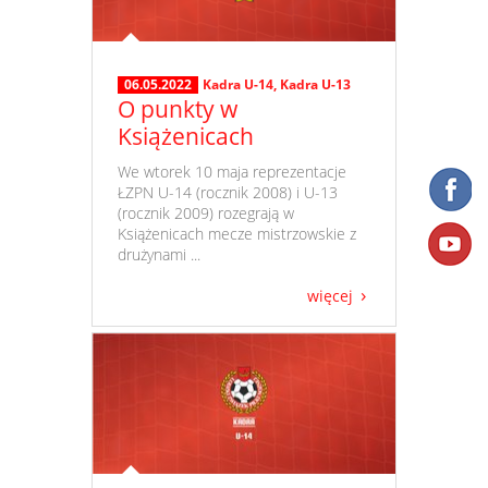
06.05.2022
Kadra U-14
,
Kadra U-13
O punkty w
Książenicach
​ We wtorek 10 maja reprezentacje
ŁZPN U-14 (rocznik 2008) i U-13
(rocznik 2009) rozegrają w
Książenicach mecze mistrzowskie z
drużynami ...
więcej