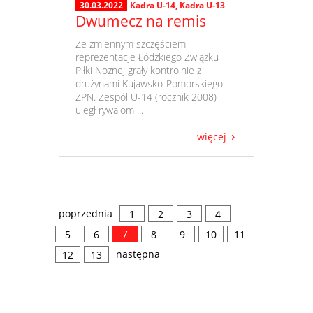
30.03.2022
Kadra U-14
,
Kadra U-13
Dwumecz na remis
​ Ze zmiennym szczęściem
reprezentacje Łódzkiego Związku
Piłki Nożnej grały kontrolnie z
drużynami Kujawsko-Pomorskiego
ZPN. Zespół U-14 (rocznik 2008)
uległ rywalom ...
więcej
poprzednia
1
2
3
4
7
5
6
8
9
10
11
następna
12
13