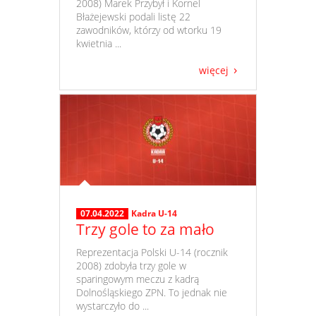
2008) Marek Przybył i Kornel
Błażejewski podali listę 22
zawodników, którzy od wtorku 19
kwietnia ...
więcej
07.04.2022
Kadra U-14
Trzy gole to za mało
​ Reprezentacja Polski U-14 (rocznik
2008) zdobyła trzy gole w
sparingowym meczu z kadrą
Dolnośląskiego ZPN. To jednak nie
wystarczyło do ...