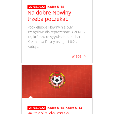
27.04.2022
Kadra U-14
Na dobre Nowiny
trzeba poczekać
​ Podkieleckie Nowiny nie były
szczęśliwe dla reprezentacji ŁZPN U-
14, która w rozgrywkach o Puchar
Kazimierza Deyny przegrali 0:2 z
kadrą ...
więcej
21.04.2022
Kadra U-14
,
Kadra U-13
Wracają do gry o