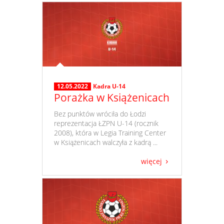
12.05.2022
Kadra U-14
Porażka w Książenicach
​ Bez punktów wróciła do Łodzi
reprezentacja ŁZPN U-14 (rocznik
2008), która w Legia Training Center
w Książenicach walczyła z kadrą ...
więcej