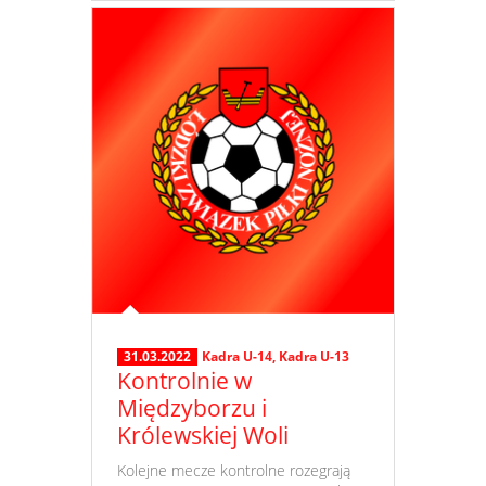
31.03.2022
Kadra U-14
,
Kadra U-13
Kontrolnie w
Międzyborzu i
Królewskiej Woli
​ Kolejne mecze kontrolne rozegrają