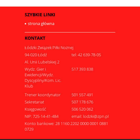
SZYBKIE LINKI
strona główna
KONTAKT
Łódzki Związek Piłki Nożnej
94-020 Łódź
tel: 42 639-78-05
Al. Unii Lubelskiej 2
Wydz. Gier i
517 393 838
Ewidencji/Wydz.
Dyscypliny/Kom. Lic.
Klub
Trener koordynator
501 557 491
Sekretariat
507 178 676
Księgowość
506 520 062
NIP: 725-14-41-484
email: lodzki@zpn.pl
Konto bankowe: 28 1160 2202 0000 0001 0881
0729