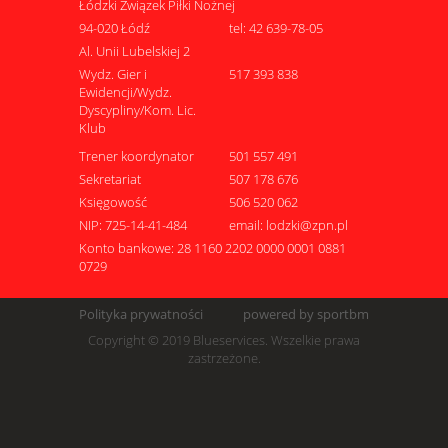
Łódzki Związek Piłki Nożnej
94-020 Łódź
tel: 42 639-78-05
Al. Unii Lubelskiej 2
Wydz. Gier i
517 393 838
Ewidencji/Wydz.
Dyscypliny/Kom. Lic.
Klub
Trener koordynator
501 557 491
Sekretariat
507 178 676
Księgowość
506 520 062
NIP: 725-14-41-484
email: lodzki@zpn.pl
Konto bankowe: 28 1160 2202 0000 0001 0881
0729
Polityka prywatności
powered by sportbm
Copyright © 2019 Blueservices. Wszelkie prawa
zastrzeżone.