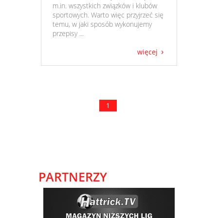
m.in. wszystkich związków i klubów
sportowych. Warto więc przyjrzeć się
temu, w jaki sposób wykonujemy
przepisy ...
więcej
1
PARTNERZY