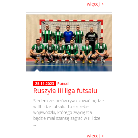
więcej
25.11.2023
Futsal
Ruszyła III liga futsalu
​ Siedem zespołów rywalizować będzie
w III lidze futsalu. To szczebel
wojewódzki, którego zwycięzca
będzie miał szansę zagrać w II lidze.
...
więcej