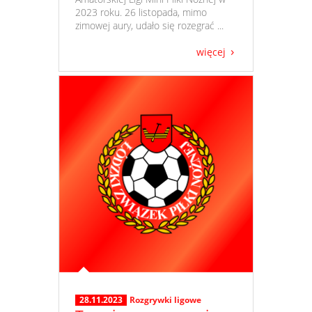
2023 roku. 26 listopada, mimo
zimowej aury, udało się rozegrać ...
więcej
28.11.2023
Rozgrywki ligowe