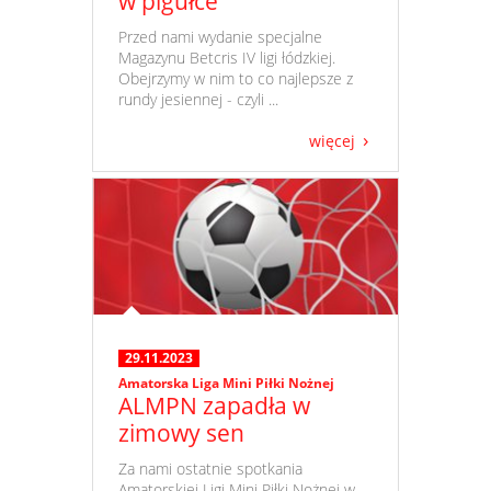
w pigułce
​ Przed nami wydanie specjalne
Magazynu Betcris IV ligi łódzkiej.
Obejrzymy w nim to co najlepsze z
rundy jesiennej - czyli ...
więcej
29.11.2023
Amatorska Liga Mini Piłki Nożnej
ALMPN zapadła w
zimowy sen
​ Za nami ostatnie spotkania
Amatorskiej Ligi Mini Piłki Nożnej w