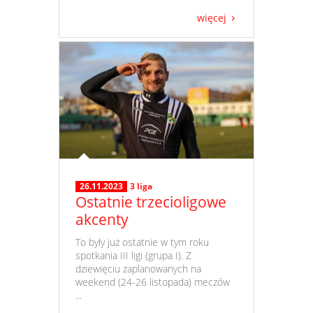
więcej
26.11.2023
3 liga
Ostatnie trzecioligowe
akcenty
​ To były już ostatnie w tym roku
spotkania III ligi (grupa I). Z
dziewięciu zaplanowanych na
weekend (24-26 listopada) meczów
...