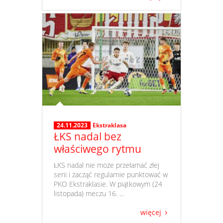
24.11.2023
Ekstraklasa
ŁKS nadal bez
właściwego rytmu
​ ŁKS nadal nie może przełamać złej
serii i zacząć regularnie punktować w
PKO Ekstraklasie. W piątkowym (24
listopada) meczu 16. ...
więcej