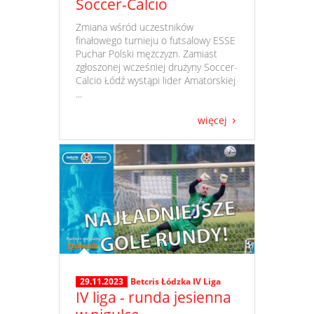
Soccer-Calcio
​ Zmiana wśród uczestników
finałowego turnieju o futsalowy ESSE
Puchar Polski mężczyzn. Zamiast
zgłoszonej wcześniej drużyny Soccer-
Calcio Łódź wystąpi lider Amatorskiej
...
więcej
29.11.2023
Betcris Łódzka IV Liga
IV liga - runda jesienna