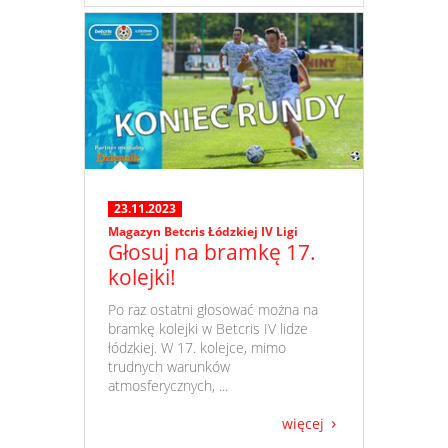
23.11.2023
Magazyn Betcris Łódzkiej IV Ligi
Głosuj na bramkę 17.
kolejki!
​ Po raz ostatni głosować można na
bramkę kolejki w Betcris IV lidze
łódzkiej. W 17. kolejce, mimo
trudnych warunków
atmosferycznych, ...
więcej