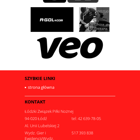
SZYBKIE LINKI
strona główna
KONTAKT
Łódzki Związek Piłki Nożnej
94-020 Łódź
tel: 42 639-78-05
Al. Unii Lubelskiej 2
Wydz. Gier i
517 393 838
Ewidencji/Wydz.