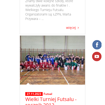
​ Znamy dwie kolejne szkoły, które
wywalczyły awans do finałów I .
Wielkiego Turnieju Futsalu.
Organizatorami są: ŁZPN, Marta
Przywara – ...
więcej
27.11.2023
Futsal
Wielki Turniej Futsalu -
rocznik 2013