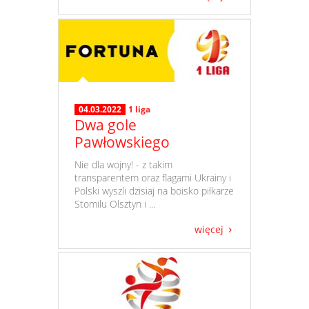
04.03.2022
1 liga
Dwa gole
Pawłowskiego
​ Nie dla wojny! - z takim
transparentem oraz flagami Ukrainy i
Polski wyszli dzisiaj na boisko piłkarze
Stomilu Olsztyn i ...
więcej