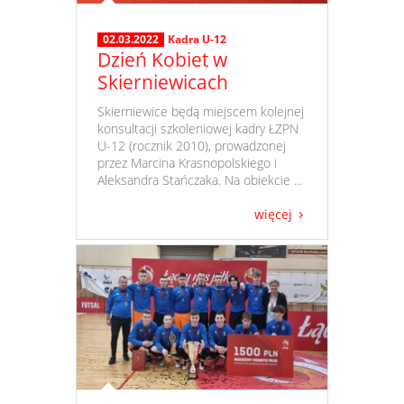
02.03.2022
Kadra U-12
Dzień Kobiet w
Skierniewicach
​ Skierniewice będą miejscem kolejnej
konsultacji szkoleniowej kadry ŁZPN
U-12 (rocznik 2010), prowadzonej
przez Marcina Krasnopolskiego i
Aleksandra Stańczaka. Na obiekcie ...
więcej