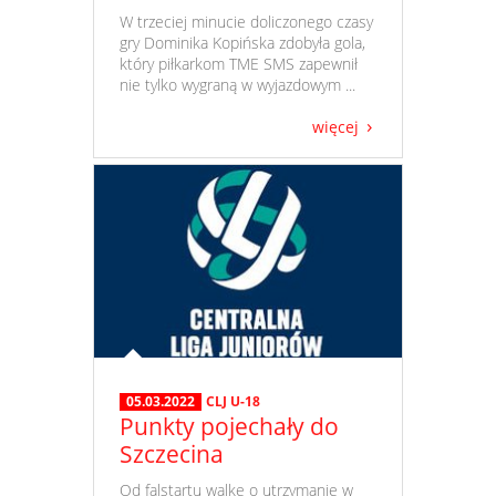
​ W trzeciej minucie doliczonego czasy
gry Dominika Kopińska zdobyła gola,
który piłkarkom TME SMS zapewnił
nie tylko wygraną w wyjazdowym ...
więcej
05.03.2022
CLJ U-18
Punkty pojechały do
Szczecina
​ Od falstartu walkę o utrzymanie w