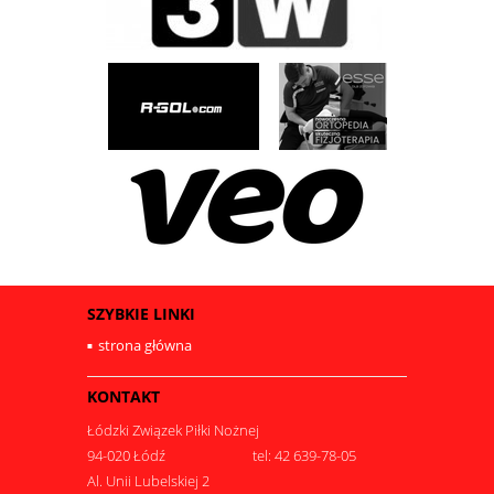
SZYBKIE LINKI
strona główna
KONTAKT
Łódzki Związek Piłki Nożnej
94-020 Łódź
tel: 42 639-78-05
Al. Unii Lubelskiej 2