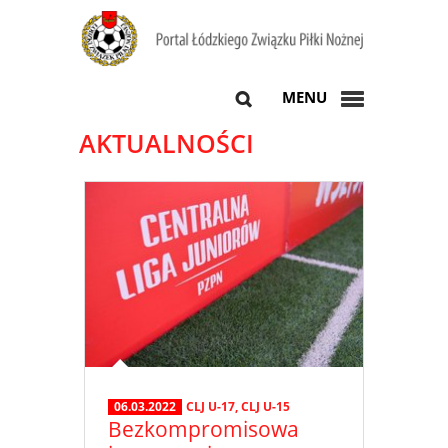
MENU
AKTUALNOŚCI
06.03.2022
CLJ U-17
,
CLJ U-15
Bezkompromisowa