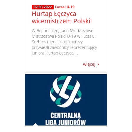
02.03.2022
Futsal U-19
Hurtap Łęczyca
wicemistrzem Polski!
​ W Bochni rozegrano Młodzieżowe
Mistrzostwa Polski U-19 w Futsalu.
Srebrny medal z tej imprezy
przywieźli zawodnicy reprezentujący
Juniora Hurtap Łęczyca. ...
więcej