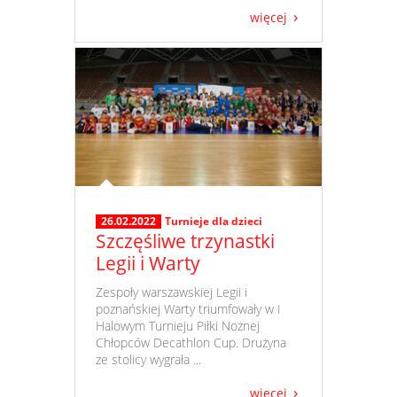
więcej
26.02.2022
Turnieje dla dzieci
Szczęśliwe trzynastki
Legii i Warty
​ Zespoły warszawskiej Legii i
poznańskiej Warty triumfowały w I
Halowym Turnieju Piłki Nożnej
Chłopców Decathlon Cup. Drużyna
ze stolicy wygrała ...
więcej