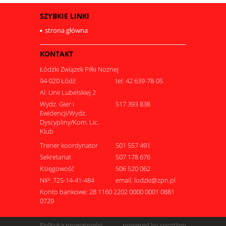
SZYBKIE LINKI
strona główna
KONTAKT
Łódzki Związek Piłki Nożnej
94-020 Łódź
tel: 42 639-78-05
Al. Unii Lubelskiej 2
Wydz. Gier i
517 393 838
Ewidencji/Wydz.
Dyscypliny/Kom. Lic.
Klub
Trener koordynator
501 557 491
Sekretariat
507 178 676
Księgowość
506 520 062
NIP: 725-14-41-484
email: lodzki@zpn.pl
Konto bankowe: 28 1160 2202 0000 0001 0881
0729
Polityka prywatności
powered by sportbm