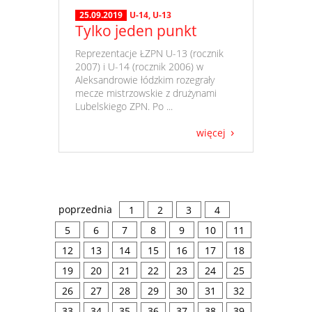
25.09.2019
U-14
,
U-13
Tylko jeden punkt
​ Reprezentacje ŁZPN U-13 (rocznik
2007) i U-14 (rocznik 2006) w
Aleksandrowie łódzkim rozegrały
mecze mistrzowskie z drużynami
Lubelskiego ZPN. Po ...
więcej
poprzednia
1
2
3
4
5
6
7
8
9
10
11
12
13
14
15
16
17
18
19
20
21
22
23
24
25
26
27
28
29
30
31
32
33
34
35
36
37
38
39