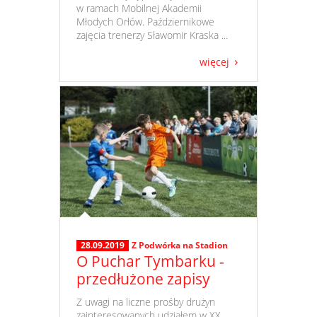
w ramach Mobilnej Akademii
Młodych Orłów. Październikowe
zajęcia trenerzy Sławomir Kraska ...
więcej
28.09.2019
Z Podwórka na Stadion
O Puchar Tymbarku -
przedłużone zapisy
​ Z uwagi na liczne prośby drużyn
zainteresowanych udziałem w XX