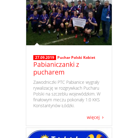
27.09.2019
Puchar Polski Kobiet
Pabianiczanki z
pucharem
​ Zawodniczki PTC Pabianice wygrały
rywalizację w rozgrywkach Pucharu
Polski na szczeblu wojewódzkim. W
finałowym meczu pokonały 1:0 KKS
Konstantynów Łódzki.
więcej