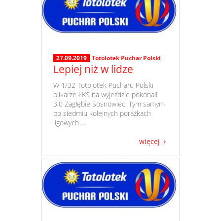
27.09.2019
Totolotek Puchar Polski
Lepiej niż w lidze
​ W 1/32 Totolotek Pucharu Polski
piłkarze ŁKS na wyjeździe pokonali
3:0 Zagłębie Sosnowiec. Tym samym
po siedmiu kolejnych porażkach
ligowych ...
więcej