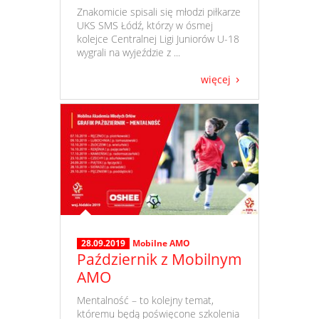
​ Znakomicie spisali się młodzi piłkarze
UKS SMS Łódź, którzy w ósmej
kolejce Centralnej Ligi Juniorów U-18
wygrali na wyjeździe z ...
więcej
28.09.2019
Mobilne AMO
Październik z Mobilnym
AMO
​ Mentalność – to kolejny temat,
któremu będą poświęcone szkolenia