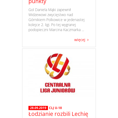
punkty
​ Gol Daniela Mąki zapewnił
Widzewowi zwycięstwo nad
Górnikiem Polkowice w jedenastej
kolejce 2. ligi. Po tej wygranej
podopieczni Marcina Kaczmarka ...
więcej
28.09.2019
CLJ U-18
Łodzianie rozbili Lechię