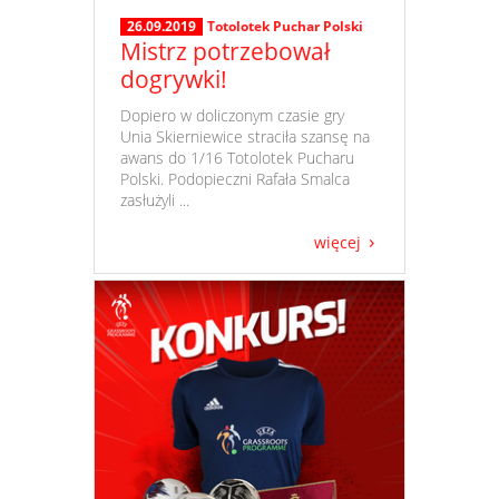
26.09.2019
Totolotek Puchar Polski
Mistrz potrzebował
dogrywki!
​ Dopiero w doliczonym czasie gry
Unia Skierniewice straciła szansę na
awans do 1/16 Totolotek Pucharu
Polski. Podopieczni Rafała Smalca
zasłużyli ...
więcej