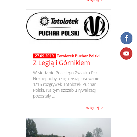
27.09.2019
Totolotek Puchar Polski
Z Legią i Górnikiem
​ W siedzibie Polskiego Związku Piłki
Nożnej odbyło się dzisiaj losowanie
1/16 rozgrywek Totolotek Puchar
Polski. Na tym szczeblu rywalizacji
pozostały ...
więcej