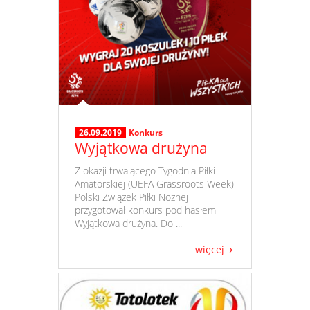
26.09.2019
Konkurs
Wyjątkowa drużyna
​ Z okazji trwającego Tygodnia Piłki
Amatorskiej (UEFA Grassroots Week)
Polski Związek Piłki Nożnej
przygotował konkurs pod hasłem
Wyjątkowa drużyna. Do ...
więcej